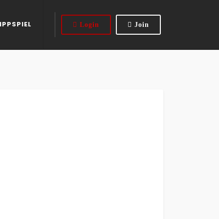
IPPSPIEL
Login
Join