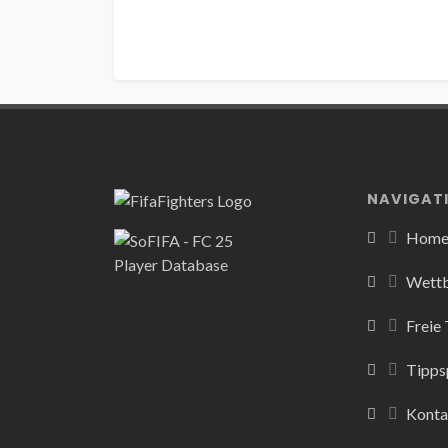
NAVIGAT
Hom
Wett
Freie
Tipps
Konta