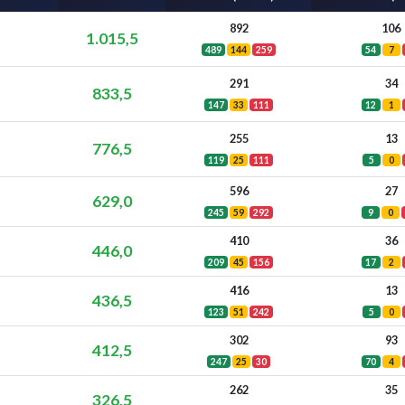
892
106
1.015,5
489
144
259
54
7
291
34
833,5
147
33
111
12
1
255
13
776,5
119
25
111
5
0
596
27
629,0
245
59
292
9
0
410
36
446,0
209
45
156
17
2
416
13
436,5
123
51
242
5
0
302
93
412,5
247
25
30
70
4
262
35
326,5