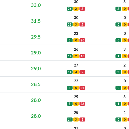
30
3
33,0
26
2
2
2
0
30
0
31,5
22
3
5
0
0
23
0
29,5
3
0
20
0
0
26
3
29,0
14
2
10
1
0
27
2
29,0
14
4
9
2
0
22
0
28,5
1
0
21
0
0
25
3
28,0
3
0
22
1
0
25
1
28,0
14
3
8
0
0
27
0