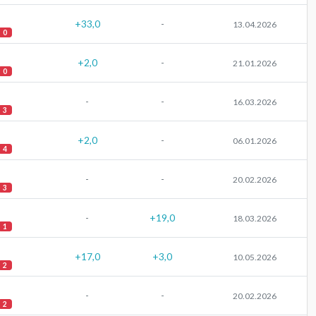
+33,0
-
13.04.2026
0
+2,0
-
21.01.2026
0
-
-
16.03.2026
3
+2,0
-
06.01.2026
4
-
-
20.02.2026
3
-
+19,0
18.03.2026
1
+17,0
+3,0
10.05.2026
2
-
-
20.02.2026
2