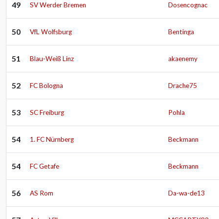
49
SV Werder Bremen
Dosencognac
50
VfL Wolfsburg
Bentinga
51
Blau-Weiß Linz
akaenemy
52
FC Bologna
Drache75
53
SC Freiburg
Pohla
54
1. FC Nürnberg
Beckmann
54
FC Getafe
Beckmann
56
AS Rom
Da-wa-de13