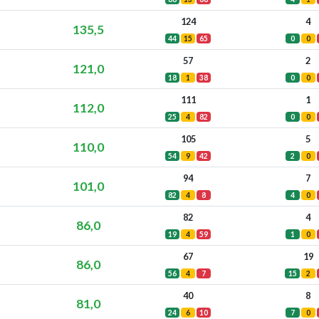
124
4
135,5
44
15
65
0
0
57
2
121,0
18
1
38
0
0
111
1
112,0
25
4
82
0
0
105
5
110,0
54
9
42
2
0
94
7
101,0
82
4
8
4
0
82
4
86,0
19
4
59
1
0
67
19
86,0
56
4
7
15
2
40
8
81,0
24
6
10
7
0