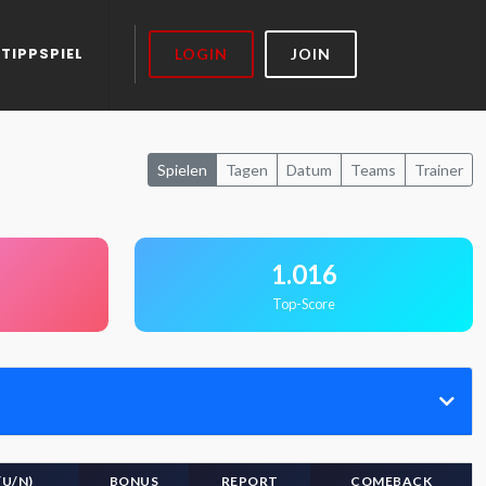
TIPPSPIEL
LOGIN
JOIN
Spielen
Tagen
Datum
Teams
Trainer
1.016
Top-Score
/U/N)
BONUS
REPORT
COMEBACK