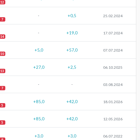
12
-
+0,5
25.02.2024
7
-
+19,0
17.07.2024
14
+5,0
+57,0
07.07.2024
10
+27,0
+2,5
06.10.2025
13
-
-
03.08.2024
7
+85,0
+42,0
18.01.2026
5
+85,0
+42,0
12.05.2026
5
+3,0
+3,0
06.07.2022
9