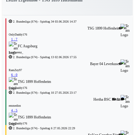
2. Bundesliga
(S74)
- Spieltag 34
03.06.2026 14:37
TSG 1899 Hoffenheim
36
OnlyDaddy176
1 : 7
FC Augsburg
lucaflorenz_
2. Bundesliga
(S74)
- Spieltag 13
02.06.2026 17:55
Bayer 04 Leverkusen
31
RamZey97
6 : 0
TSG 1899 Hoffenheim
OnlyDaddy176
2. Bundesliga
(S74)
- Spieltag 10
27.05.2026 23:17
Hertha BSC Berlin
52
1
emmediez
4 : 5
TSG 1899 Hoffenheim
OnlyDaddy176
2. Bundesliga
(S74)
- Spieltag 6
27.05.2026 22:29
SpVgg Greuther Fürth
34