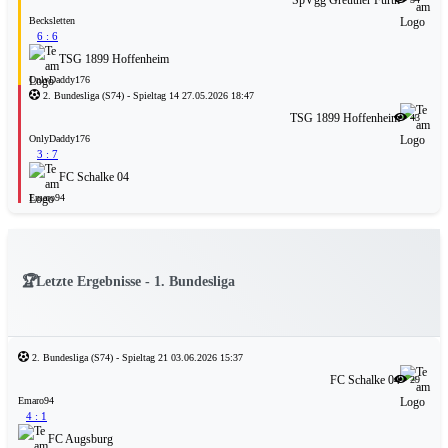
Becksletten
6 : 6
TSG 1899 Hoffenheim
OnlyDaddy176
2. Bundesliga
(S74)
- Spieltag 14
27.05.2026 18:47
TSG 1899 Hoffenheim
43
OnlyDaddy176
3 : 7
FC Schalke 04
Emaro94
🏆
Letzte Ergebnisse - 1. Bundesliga
2. Bundesliga
(S74)
- Spieltag 21
03.06.2026 15:37
FC Schalke 04
29
Emaro94
4 : 1
FC Augsburg