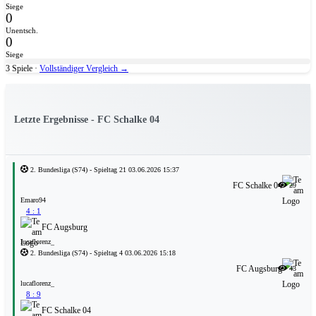
Siege
0
Unentsch.
0
Siege
3 Spiele ·
Vollständiger Vergleich →
Letzte Ergebnisse - FC Schalke 04
2. Bundesliga
(S74)
- Spieltag 21
03.06.2026 15:37
FC Schalke 04
29
Emaro94
4 : 1
FC Augsburg
lucaflorenz_
2. Bundesliga
(S74)
- Spieltag 4
03.06.2026 15:18
FC Augsburg
43
lucaflorenz_
8 : 9
FC Schalke 04