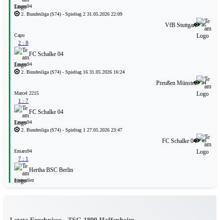
Emaro94
2. Bundesliga
(S74)
- Spieltag 2
31.05.2026 22:09
VfB Stuttgart
35
Capo
2 : 8
FC Schalke 04
Emaro94
2. Bundesliga
(S74)
- Spieltag 16
31.05.2026 16:24
Preußen Münster
34
Marcel 2215
1 : 7
FC Schalke 04
Emaro94
2. Bundesliga
(S74)
- Spieltag 1
27.05.2026 23:47
FC Schalke 04
49
Emaro94
7 : 1
Hertha BSC Berlin
emmediez
Letzte Ergebnisse - TSG 1899 Hoffenheim