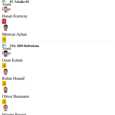
FC Schalke 04
Hasan Kurucay
1
Mertcan Ayhan
1
TSG 1899 Hoffenheim
Ozan Kabak
2
Robin Hranáč
2
Oliver Baumann
1
Wouter Burger