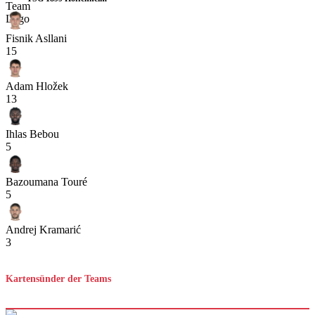
Fisnik Asllani
15
Adam Hložek
13
Ihlas Bebou
5
Bazoumana Touré
5
Andrej Kramarić
3
Kartensünder der Teams