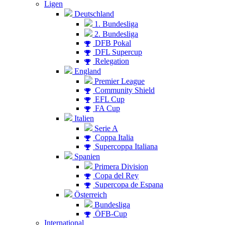
Ligen
Deutschland
1. Bundesliga
2. Bundesliga
DFB Pokal
DFL Supercup
Relegation
England
Premier League
Community Shield
EFL Cup
FA Cup
Italien
Serie A
Coppa Italia
Supercoppa Italiana
Spanien
Primera Division
Copa del Rey
Supercopa de Espana
Österreich
Bundesliga
ÖFB-Cup
International