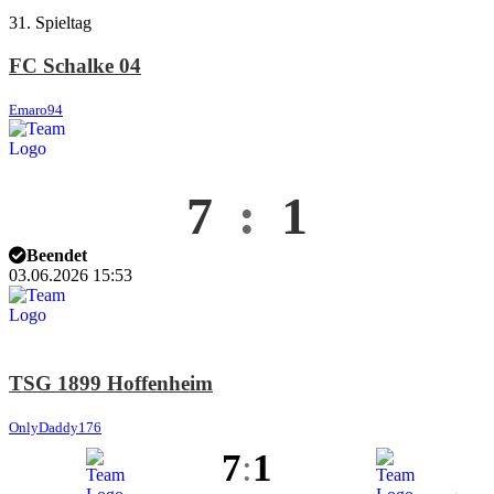
31. Spieltag
FC Schalke 04
Emaro94
7
:
1
Beendet
03.06.2026 15:53
TSG 1899 Hoffenheim
OnlyDaddy176
7
:
1