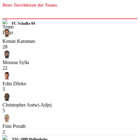
Beste Torschützen der Teams
FC Schalke 04
Kenan Karaman
28
Moussa Sylla
22
Edin Džeko
5
Christopher Antwi-Adjej
5
Finn Porath
2
TSG 1899 Hoffenheim