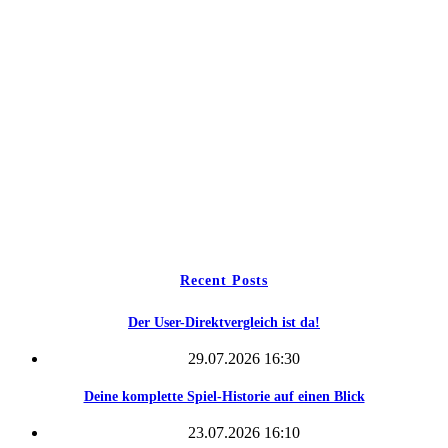
Navigation
Home
Wettbewerbe
Freie Teams
Tippspiel
Kontakt
Recent Posts
Der User-Direktvergleich ist da!
29.07.2026 16:30
Deine komplette Spiel-Historie auf einen Blick
23.07.2026 16:10