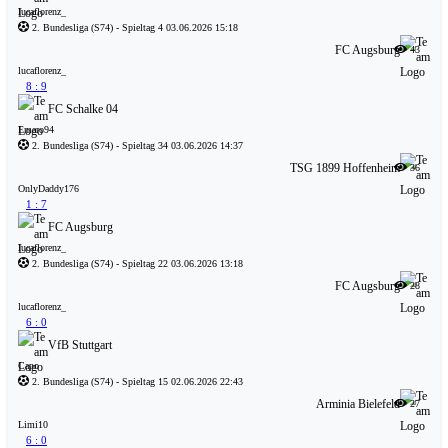
lucaflorenz_
2. Bundesliga
(S74)
- Spieltag 4
03.06.2026 15:18
FC Augsburg
43
lucaflorenz_
8 : 9
FC Schalke 04
Emaro94
2. Bundesliga
(S74)
- Spieltag 34
03.06.2026 14:37
TSG 1899 Hoffenheim
36
OnlyDaddy176
1 : 7
FC Augsburg
lucaflorenz_
2. Bundesliga
(S74)
- Spieltag 22
03.06.2026 13:18
FC Augsburg
28
lucaflorenz_
6 : 0
VfB Stuttgart
Capo
2. Bundesliga
(S74)
- Spieltag 15
02.06.2026 22:43
Arminia Bielefeld
27
Limi10
6 : 0