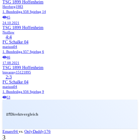
TSG 1899 Hoffenheim
Herrberg1983
1. Bundesliga
S58
Spieltag 14
45
24.10.2021
TSG 1899 Hoffenheim
Nxtflow
4:4
FC Schalke 04
mariuss04
1. Bundesliga
S57
Spieltag 6
46
17.08.2021
TSG 1899 Hoffenheim
btsvarmy15121895
2:3
FC Schalke 04
mariuss04
1. Bundesliga
S56
Spieltag 9
53
Direktvergleich
Emaro94
vs.
OnlyDaddy176
3