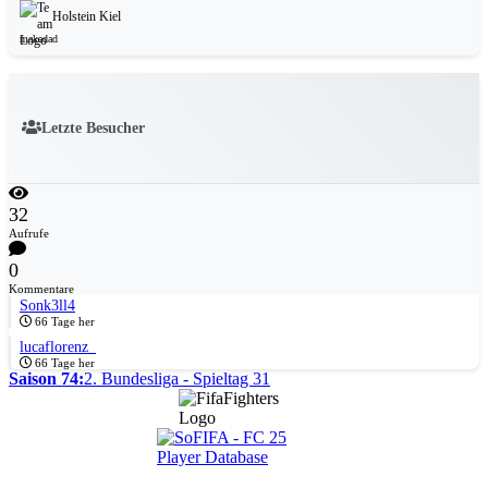
Holstein Kiel
makadad
Letzte Besucher
32
Aufrufe
0
Kommentare
Sonk3ll4
66 Tage her
lucaflorenz_
66 Tage her
Saison 74:
2. Bundesliga - Spieltag 31