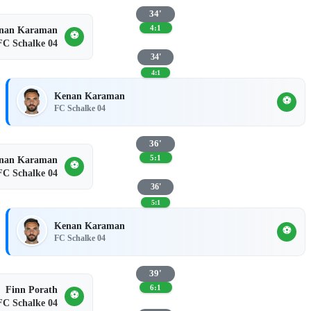
34'
4:1
nan Karaman
⚽
FC Schalke 04
34'
4:1
Kenan Karaman
⚽
FC Schalke 04
36'
5:1
nan Karaman
⚽
FC Schalke 04
36'
5:1
Kenan Karaman
⚽
FC Schalke 04
39'
6:1
Finn Porath
⚽
FC Schalke 04