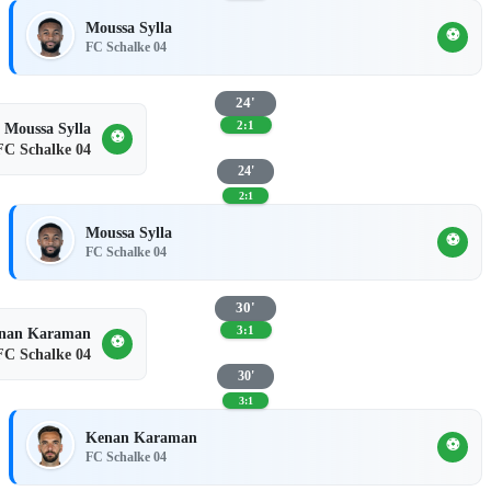
Moussa Sylla
⚽
FC Schalke 04
24'
2:1
Moussa Sylla
⚽
FC Schalke 04
24'
2:1
Moussa Sylla
⚽
FC Schalke 04
30'
3:1
nan Karaman
⚽
FC Schalke 04
30'
3:1
Kenan Karaman
⚽
FC Schalke 04