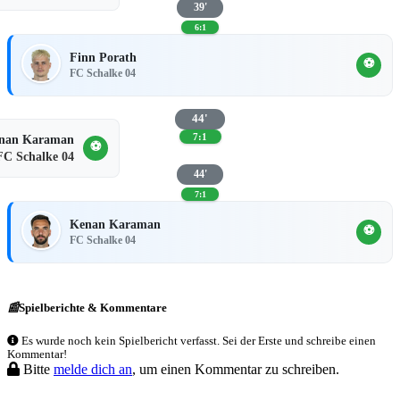
39'
6:1
Finn Porath
⚽
FC Schalke 04
44'
7:1
nan Karaman
⚽
FC Schalke 04
44'
7:1
Kenan Karaman
⚽
FC Schalke 04
📰
Spielberichte & Kommentare
Es wurde noch kein Spielbericht verfasst. Sei der Erste und schreibe einen
Kommentar!
Bitte
melde dich an
, um einen Kommentar zu schreiben.