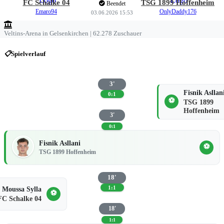
FC Schalke 04
TSG 1899 Hoffenheim
Beendet
Emaro94
OnlyDaddy176
03.06.2026 15:53
Veltins-Arena in Gelsenkirchen | 62.278 Zuschauer
📋
Spielverlauf
3'
Fisnik Asllan
0:1
⚽
TSG 1899
Hoffenheim
3'
0:1
Fisnik Asllani
⚽
TSG 1899 Hoffenheim
18'
1:1
Moussa Sylla
⚽
FC Schalke 04
18'
1:1