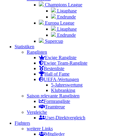
Champions League
Ligaphase
Endrunde
Europa League
Ligaphase
Endrunde
Supercup
Statistiken
Ranglisten
Ewige Rangliste
Ewige Team-Rangliste
Bestenliste
Hall of Fame
UEFA-Wertungen
5-Jahreswertung
Klubranking
Saison relevante Ranglisten
Formrangliste
Teamtreue
Vergleiche
User-Direktvergleich
Fighters
weitere Links
Mitglieder