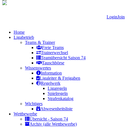
Login
Join
Home
Ligabetrieb
Teams & Trainer
Freie Teams
Trainerwechsel
Teamübersicht Saison 74
Tauschbörse
Wissenswertes
Information
Ligaleiter & Freigaben
Regelwerk
Ligaregeln
Spielregeln
Strafenkatalog
Wichtiges
Abwesenheitsliste
Wettbewerbe
Übersicht - Saison 74
Archiv (alle Wettbewerbe)