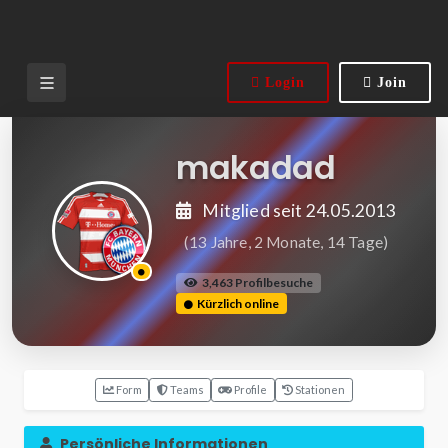
Login
Join
makadad
Mitglied seit 24.05.2013
(13 Jahre, 2 Monate, 14 Tage)
3,463 Profilbesuche
Kürzlich online
Form
Teams
Profile
Stationen
Persönliche Informationen