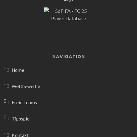
NAVIGATION
Home
Wettbewerbe
Freie Teams
Tippspiel
Kontakt