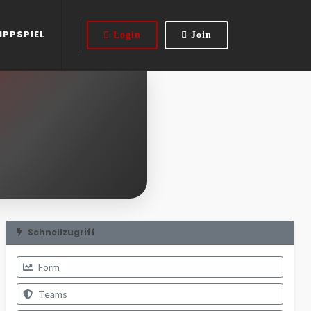
IPPSPIEL
Login
Join
Schnellzugriff
Form
Teams