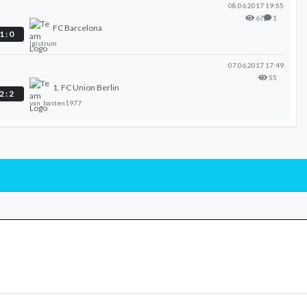
08.06.2017 19:55
67
1
FC Barcelona
1 : 0
Igistrum
07.06.2017 17:49
55
1. FC Union Berlin
2 : 2
van_basten1977