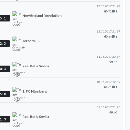
12.06.2017 21:42
72
1
New England Revolution
5 : 1
Luckywin
12.06.2017 21:17
64
1
Toronto FC
2 : 3
OlivieraH
11.06.2017 20:17
56
Real Betis Sevilla
0 : 3
Luckywin
10.06.2017 12:59
61
1
1. FC Nürnberg
5 : 0
Luckywin
09.06.2017 21:26
60
Real Betis Sevilla
1 : 3
Luckywin