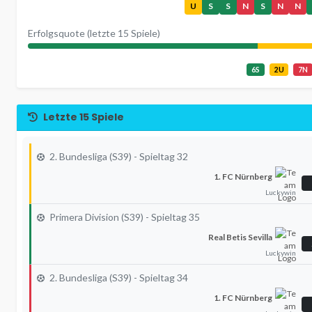
U
S
S
N
S
N
N
Erfolgsquote (letzte 15 Spiele)
6S
2U
7N
Letzte 15 Spiele
2. Bundesliga
(S39)
- Spieltag 32
1. FC Nürnberg
Luckywin
Primera Division
(S39)
- Spieltag 35
Real Betis Sevilla
Luckywin
2. Bundesliga
(S39)
- Spieltag 34
1. FC Nürnberg