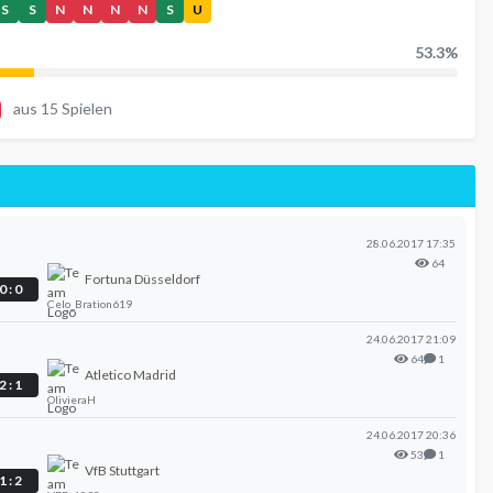
S
S
N
N
N
N
S
U
53.3%
aus 15 Spielen
28.06.2017 17:35
64
Fortuna Düsseldorf
0 : 0
Celo_Bration619
24.06.2017 21:09
64
1
Atletico Madrid
2 : 1
OlivieraH
24.06.2017 20:36
53
1
VfB Stuttgart
1 : 2