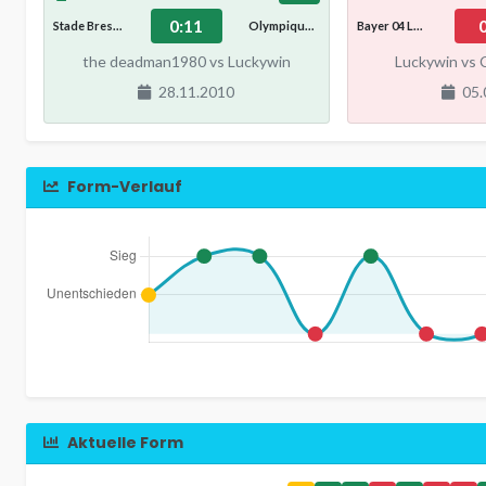
0:11
Stade Brestois 29
Olympique Marseille
Bayer 04 Leverkusen
the deadman1980 vs Luckywin
Luckywin vs
28.11.2010
05.
Form-Verlauf
Aktuelle Form