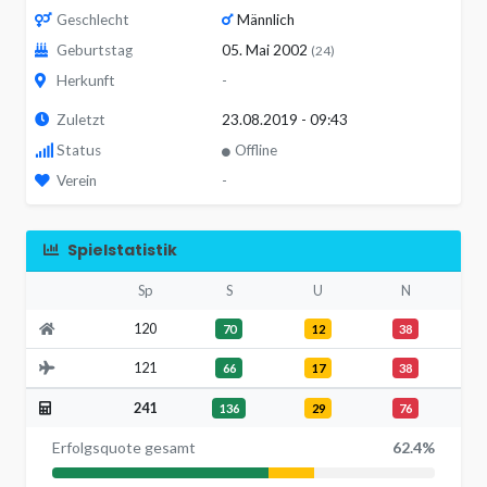
Geschlecht
Männlich
Geburtstag
05. Mai 2002
(24)
Herkunft
-
Zuletzt
23.08.2019 - 09:43
Status
Offline
Verein
-
Spielstatistik
Sp
S
U
N
120
70
12
38
121
66
17
38
241
136
29
76
Erfolgsquote gesamt
62.4%