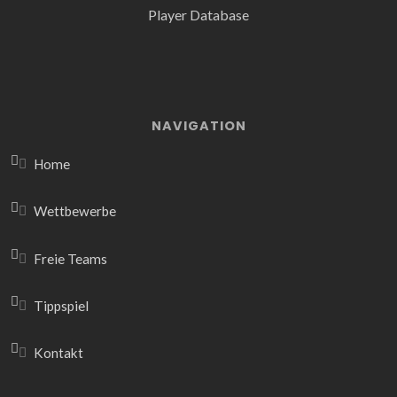
NAVIGATION
Home
Wettbewerbe
Freie Teams
Tippspiel
Kontakt