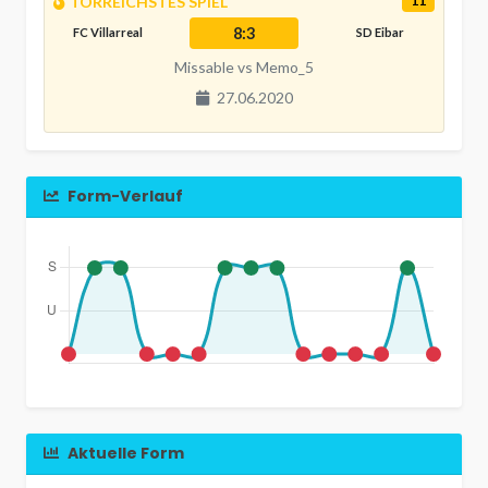
TORREICHSTES SPIEL
11
8:3
FC Villarreal
SD Eibar
Missable vs Memo_5
27.06.2020
Form-Verlauf
Aktuelle Form