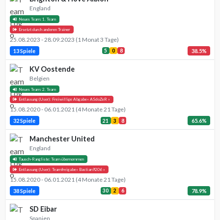
England
Neues Team: 1. Team
Ersetzt durch anderen Trainer
25.08.2023 - 28.09.2023
(1 Monat 3 Tage)
13 Spiele
38.5%
5
0
8
KV Oostende
Belgien
Neues Team: 2. Team
Entlassung (User): Freiwillige Abgabe« ASdoZeR »
15.08.2020 - 06.01.2021
(4 Monate 21 Tage)
32 Spiele
65.6%
21
3
8
Manchester United
England
Tausch-Rangliste: Team übernommen
Entlassung (User): Teamfreigabe« Bastian9206 »
15.08.2020 - 06.01.2021
(4 Monate 21 Tage)
38 Spiele
78.9%
30
2
6
SD Eibar
Spanien