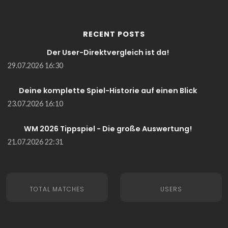
RECENT POSTS
Der User-Direktvergleich ist da!
29.07.2026 16:30
Deine komplette Spiel-Historie auf einen Blick
23.07.2026 16:10
WM 2026 Tippspiel - Die große Auswertung!
21.07.2026 22:31
TOTAL MATCHES
USERS