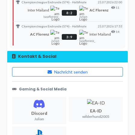
Championsleague Endrunde
(S74)
- Halbfinale
21.07.2026 22:00
11
Inter Mailand
AC Florenz
8 : 2
lucaflorenz_
Julian
Championsleague Endrunde
(S74)
- Halbfinale
21.07.2026 17:53
14
AC Florenz
Inter Mailand
3 : 9
Julian
lucaflorenz_
Kontakt & Social
Nachricht senden
Gaming & Social Media
EA-ID
Discord
wilderhund2005
Julian