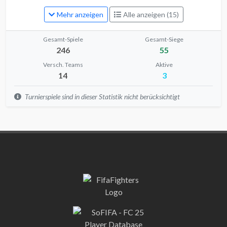
Mehr anzeigen
Alle anzeigen (15)
Gesamt-Spiele
Gesamt-Siege
246
55
Versch. Teams
Aktive
14
3
Turnierspiele sind in dieser Statistik nicht berücksichtigt