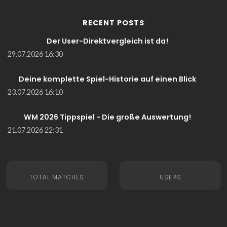
RECENT POSTS
Der User-Direktvergleich ist da!
29.07.2026 16:30
Deine komplette Spiel-Historie auf einen Blick
23.07.2026 16:10
WM 2026 Tippspiel - Die große Auswertung!
21.07.2026 22:31
TOTAL MATCHES
USERS