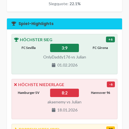
Siegquote:
22.1%
Spiel-Highlights
HÖCHSTER SIEG
+6
3:9
FC Sevilla
FC Girona
OnlyDaddy176 vs Julian
01.02.2026
HÖCHSTE NIEDERLAGE
-6
8:2
Hamburger SV
Hannover 96
akaenemy vs Julian
18.01.2026