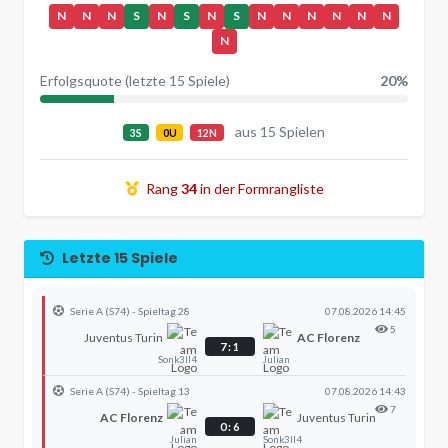
N
N
N
S
N
S
N
S
N
N
N
N
N
N
N
Erfolgsquote (letzte 15 Spiele)
20%
aus 15 Spielen
3S
0U
12N
Rang
34
in der Formrangliste
Letzte 15 Spiele
Serie A
(S74)
- Spieltag 28
07.08.2026 14:45
5
Juventus Turin
AC Florenz
7 : 1
Sonk3ll4
Julian
Serie A
(S74)
- Spieltag 13
07.08.2026 14:43
7
AC Florenz
Juventus Turin
0 : 6
Julian
Sonk3ll4