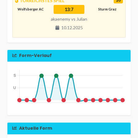
TORREICHSTES SPIEL
20
13:7
Wolfsberger AC
Sturm Graz
akaenemy vs Julian
10.12.2025
Form-Verlauf
Aktuelle Form