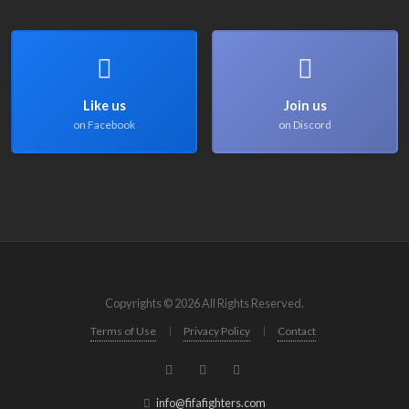
Like us
Join us
on Facebook
on Discord
Copyrights © 2026 All Rights Reserved.
Terms of Use
|
Privacy Policy
|
Contact
info@fifafighters.com