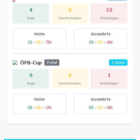
4
0
13
Siege
Unentschieden
Niederlagen
Heim
Auswärts
-
-
-
-
1S
0U
7N
3S
0U
6N
ÖFB-Cup
Pokal
1 Spiele
0
0
1
Siege
Unentschieden
Niederlagen
Heim
Auswärts
-
-
-
-
0S
0U
1N
0S
0U
0N