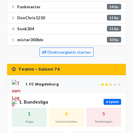
2.
Funkmaster
14 Sp.
3.
DonChris1230
11 Sp.
4.
Sonk3ll4
11 Sp.
5.
mister300bln
10 Sp.
Direktvergleich starten
Teams - Saison 74
1. FC Magdeburg
1. Bundesliga
6 Spiele
1
0
5
Siege
Unentschieden
Niederlagen