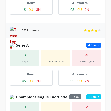
Heim
Auswärts
-
-
-
-
1S
0U
3N
0S
0U
2N
AC Florenz
Serie A
4 Spiele
0
0
4
Siege
Unentschieden
Niederlagen
Heim
Auswärts
-
-
-
-
0S
0U
2N
0S
0U
2N
Championsleague Endrunde
Pokal
2 Spiele
0
0
2