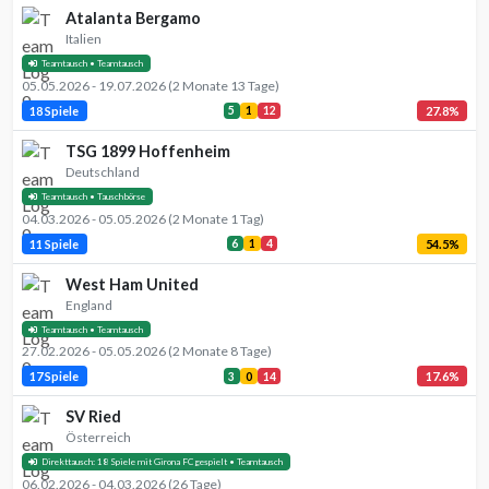
Atalanta Bergamo
Italien
Teamtausch • Teamtausch
05.05.2026 - 19.07.2026
(2 Monate 13 Tage)
18 Spiele
27.8%
5
1
12
TSG 1899 Hoffenheim
Deutschland
Teamtausch • Tauschbörse
04.03.2026 - 05.05.2026
(2 Monate 1 Tag)
11 Spiele
54.5%
6
1
4
West Ham United
England
Teamtausch • Teamtausch
27.02.2026 - 05.05.2026
(2 Monate 8 Tage)
17 Spiele
17.6%
3
0
14
SV Ried
Österreich
Direkttausch: 18 Spiele mit Girona FC gespielt • Teamtausch
06.02.2026 - 04.03.2026
(26 Tage)