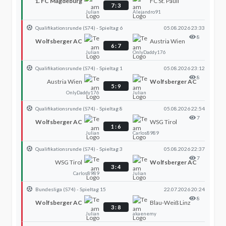
1. FC Magdeburg
FC St. Pauli
7 : 3
Julian
Alejandro91
Qualifikationsrunde
(S74)
- Spieltag 6
05.08.2026 23:33
8
Wolfsberger AC
Austria Wien
6 : 7
Julian
OnlyDaddy176
Qualifikationsrunde
(S74)
- Spieltag 1
05.08.2026 23:12
8
Austria Wien
Wolfsberger AC
5 : 9
OnlyDaddy176
Julian
Qualifikationsrunde
(S74)
- Spieltag 8
05.08.2026 22:54
7
Wolfsberger AC
WSG Tirol
1 : 6
Julian
Carlos8989
Qualifikationsrunde
(S74)
- Spieltag 3
05.08.2026 22:37
7
WSG Tirol
Wolfsberger AC
3 : 4
Carlos8989
Julian
Bundesliga
(S74)
- Spieltag 15
22.07.2026 20:24
8
Wolfsberger AC
Blau-Weiß Linz
3 : 8
Julian
akaenemy