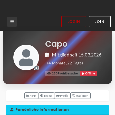
LOGIN
JOIN
Capo
Mitglied seit 15.03.2026
(4 Monate, 22 Tage)
230 Profilbesuche
Offline
Form
Teams
Profile
Stationen
Persönliche Informationen