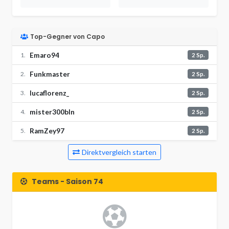
Top-Gegner von Capo
1.
Emaro94
2 Sp.
2.
Funkmaster
2 Sp.
3.
lucaflorenz_
2 Sp.
4.
mister300bln
2 Sp.
5.
RamZey97
2 Sp.
Direktvergleich starten
Teams - Saison 74