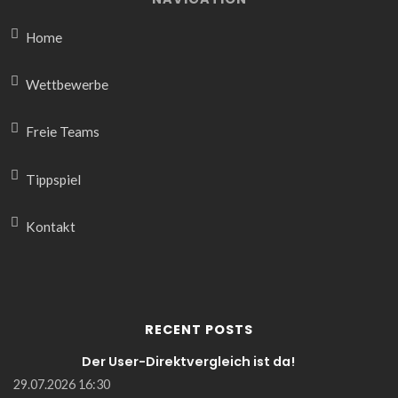
Home
Wettbewerbe
Freie Teams
Tippspiel
Kontakt
RECENT POSTS
Der User-Direktvergleich ist da!
29.07.2026 16:30