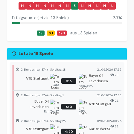
N
N
N
N
N
N
N
S
N
N
N
N
N
Erfolgsquote (letzte 13 Spiele)
7.7%
aus 13 Spielen
1S
0U
12N
Letzte 15 Spiele
2. Bundesliga
(S74)
- Spieltag 18
21.06.2026 17:32
23
Bayer 04
VfB Stuttgart
Leverkusen
0 : 6
Capo
RamZey97
2. Bundesliga
(S74)
- Spieltag 1
21.06.2026 17:30
21
Bayer 04
VfB Stuttgart
Leverkusen
6 : 0
Capo
RamZey97
2. Bundesliga
(S74)
- Spieltag 25
09.06.2026 00:26
31
VfB Stuttgart
Karlsruher SC
4 : 10