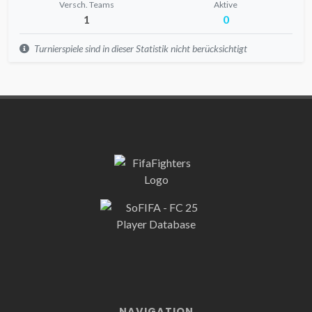
Versch. Teams
Aktive
1
0
Turnierspiele sind in dieser Statistik nicht berücksichtigt
NAVIGATION