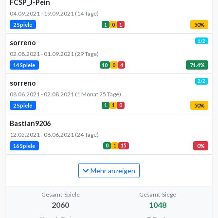
FCSP_J-Pein
04.09.2021 - 19.09.2021
(14 Tage)
2 Spiele
50%
1
0
1
1/2
sorreno
02.08.2021 - 01.09.2021
(29 Tage)
14 Spiele
71.4%
10
0
4
2/2
sorreno
08.06.2021 - 02.08.2021
(1 Monat 25 Tage)
2 Spiele
50%
1
1
0
Bastian9206
12.05.2021 - 06.06.2021
(24 Tage)
16 Spiele
0%
0
1
15
Mehr anzeigen
Gesamt-Spiele
Gesamt-Siege
2060
1048