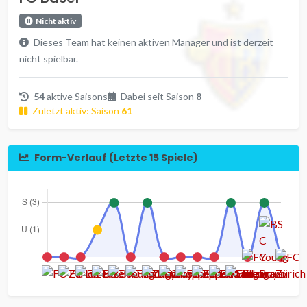
Nicht aktiv
Dieses Team hat keinen aktiven Manager und ist derzeit
nicht spielbar.
54
aktive Saisons
Dabei seit Saison
8
Zuletzt aktiv: Saison
61
Form-Verlauf (Letzte 15 Spiele)