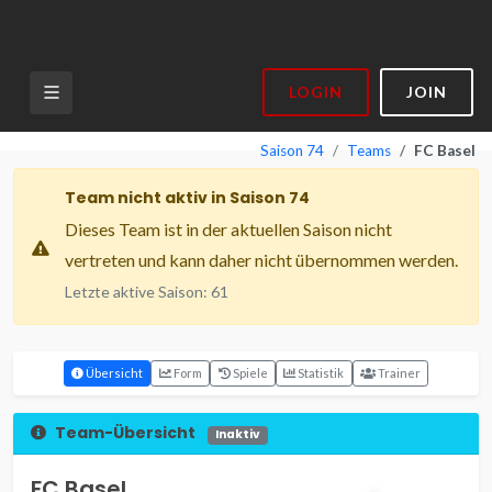
LOGIN
JOIN
Saison 74
Teams
FC Basel
Team nicht aktiv in Saison 74
Dieses Team ist in der aktuellen Saison nicht
vertreten und kann daher nicht übernommen werden.
Letzte aktive Saison: 61
Übersicht
Form
Spiele
Statistik
Trainer
Team-Übersicht
Inaktiv
FC Basel