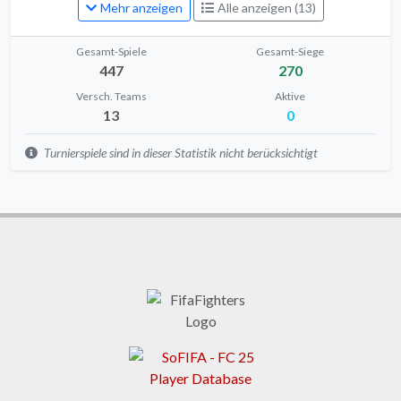
Mehr anzeigen
Alle anzeigen (13)
Gesamt-Spiele
Gesamt-Siege
447
270
Versch. Teams
Aktive
13
0
Turnierspiele sind in dieser Statistik nicht berücksichtigt