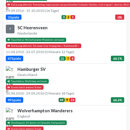
Entlassung (Admin): Teamentzug wegen posten von gewaltverherrlichenden Inhalten, nicht tragbar!« Bastian_9206 
29.09.2010 - 15.10.2010
(16 Tage)
3 Spiele
0%
0
2
1
SC Heerenveen
?
Niederlande
Tauschbörse: Wolverhampton Wanderers verlassen
Entlassung (Admin): Für neuen User freigegeben « Rudebwoy85 »
11.04.2010 - 23.07.2010
(3 Monate 12 Tage)
47 Spiele
68.1%
32
7
8
Hamburger SV
Deutschland
Tauschbörse: Wolfsburg verlassen
Ersetzt durch anderen Trainer
10.04.2010 - 29.09.2010
(5 Monate 18 Tage)
99 Spiele
64.6%
64
9
26
Wolverhampton Wanderers
England
Direkttausch: 24 Spiele mit Grenoble Foot gespielt
Ersetzt durch anderen Trainer