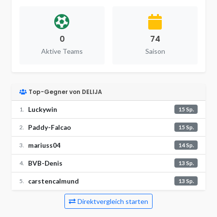
0
74
Aktive Teams
Saison
Top-Gegner von DELIJA
1.
Luckywin
15 Sp.
2.
Paddy-Falcao
15 Sp.
3.
mariuss04
14 Sp.
4.
BVB-Denis
13 Sp.
5.
carstencalmund
13 Sp.
Direktvergleich starten