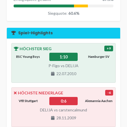
Siegquote:
60.6%
Spiel-Highlights
HÖCHSTER SIEG
+9
1:10
BSC Young Boys
Hamburger SV
P-Figo vs DELIJA
22.07.2010
HÖCHSTE NIEDERLAGE
-6
0:6
VfB Stuttgart
Alemannia Aachen
DELIJA vs carstencalmund
28.11.2009