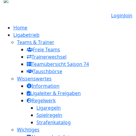
Login
Join
Home
Ligabetrieb
Teams & Trainer
Freie Teams
Trainerwechsel
Teamübersicht Saison 74
Tauschbörse
Wissenswertes
Information
Ligaleiter & Freigaben
Regelwerk
Ligaregeln
Spielregeln
Strafenkatalog
Wichtiges