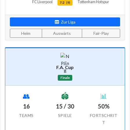
FC Liverpool
Tottenham Hotspur
7:2
(9)
Zur Liga
Heim
Auswärts
Fair-Play
F.A. Cup
Finale
👥
🏟️
📊
16
15 / 30
50%
TEAMS
SPIELE
FORTSCHRIT
T