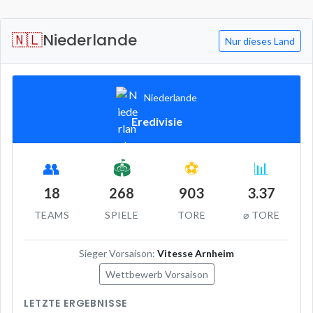
🇳🇱
Niederlande
Nur dieses Land
Niederlande
Eredivisie
👥
🏟️
⚽
📊
18
268
903
3.37
TEAMS
SPIELE
TORE
⌀ TORE
Sieger Vorsaison:
Vitesse Arnheim
Wettbewerb Vorsaison
LETZTE ERGEBNISSE