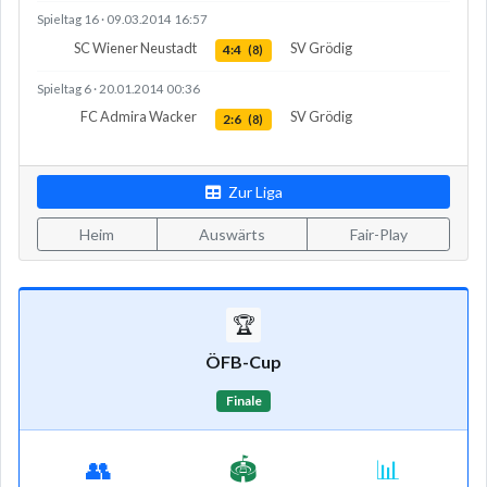
Spieltag 16 · 09.03.2014 16:57
SC Wiener Neustadt
SV Grödig
4:4
(8)
Spieltag 6 · 20.01.2014 00:36
FC Admira Wacker
SV Grödig
2:6
(8)
Zur Liga
Heim
Auswärts
Fair-Play
🏆
ÖFB-Cup
Finale
👥
🏟️
📊