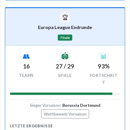
🏆
Europa League Endrunde
Finale
👥
🏟️
📊
16
27 / 29
93%
TEAMS
SPIELE
FORTSCHRIT
T
Sieger Vorsaison:
Borussia Dortmund
Wettbewerb Vorsaison
LETZTE ERGEBNISSE