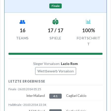
Finale
👥
🏟️
📊
16
17 / 17
100%
TEAMS
SPIELE
FORTSCHRIT
T
Sieger Vorsaison:
Lazio Rom
Wettbewerb Vorsaison
LETZTE ERGEBNISSE
Finale · 26.03.2014 05:25
Inter Mailand
Cagliari Calcio
4:1
Halbfinale · 20.03.2014 22:34