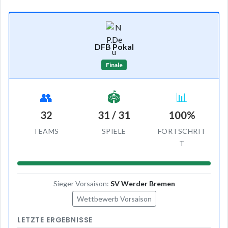
DFB Pokal
Finale
👥
🏟️
📊
32
31 / 31
100%
TEAMS
SPIELE
FORTSCHRIT
T
Sieger Vorsaison:
SV Werder Bremen
Wettbewerb Vorsaison
LETZTE ERGEBNISSE