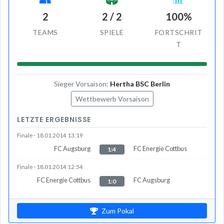
2
2 / 2
100%
TEAMS
SPIELE
FORTSCHRIT
T
Sieger Vorsaison:
Hertha BSC Berlin
Wettbewerb Vorsaison
LETZTE ERGEBNISSE
Finale · 18.01.2014 13:19
FC Augsburg
FC Energie Cottbus
1:4
Finale · 18.01.2014 12:54
FC Energie Cottbus
FC Augsburg
1:0
Zum Pokal