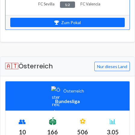
FC Sevilla
FC Valencia
1:2
Zum Pokal
🇦🇹
Österreich
Nur dieses Land
Österreich
Bundesliga
👥
🏟️
⚽
📊
10
166
506
3.05