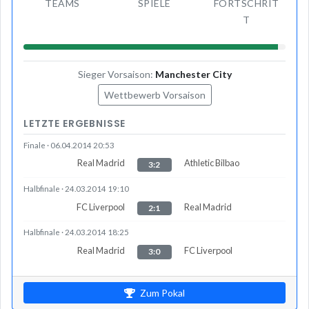
TEAMS
SPIELE
FORTSCHRIT
T
Sieger Vorsaison:
Manchester City
Wettbewerb Vorsaison
LETZTE ERGEBNISSE
Finale · 06.04.2014 20:53
Real Madrid
Athletic Bilbao
3:2
Halbfinale · 24.03.2014 19:10
FC Liverpool
Real Madrid
2:1
Halbfinale · 24.03.2014 18:25
Real Madrid
FC Liverpool
3:0
Zum Pokal