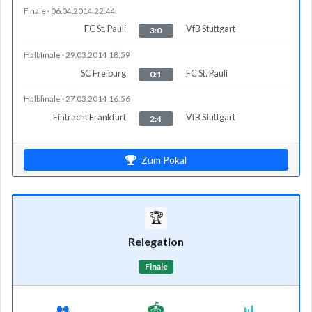
Finale · 06.04.2014 22:44
FC St. Pauli
VfB Stuttgart
3:0
Halbfinale · 29.03.2014 18:59
SC Freiburg
FC St. Pauli
0:1
Halbfinale · 27.03.2014 16:56
Eintracht Frankfurt
VfB Stuttgart
2:4
Zum Pokal
🏆
Relegation
Finale
👥
🏟️
📊