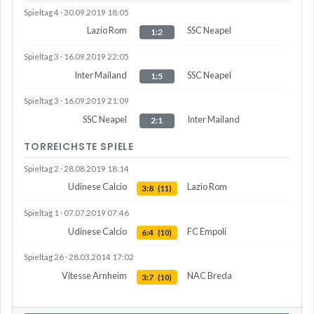
Spieltag 4 · 30.09.2019 18:05
Lazio Rom
SSC Neapel
1:2
Spieltag 3 · 16.09.2019 22:05
Inter Mailand
SSC Neapel
1:5
Spieltag 3 · 16.09.2019 21:09
SSC Neapel
Inter Mailand
2:1
TORREICHSTE SPIELE
Spieltag 2 · 28.08.2019 18:14
Udinese Calcio
Lazio Rom
3:8
(11)
Spieltag 1 · 07.07.2019 07:46
Udinese Calcio
FC Empoli
6:4
(10)
Spieltag 26 · 28.03.2014 17:02
Vitesse Arnheim
NAC Breda
3:7
(10)