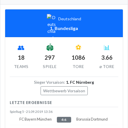
Deutschland
1. Bundesliga
👥
🏟️
⚽
📊
18
297
1086
3.66
TEAMS
SPIELE
TORE
⌀ TORE
Sieger Vorsaison:
1. FC Nürnberg
Wettbewerb Vorsaison
LETZTE ERGEBNISSE
Spieltag 5 · 21.09.2019 13:36
FC Bayern München
Borussia Dortmund
4:6