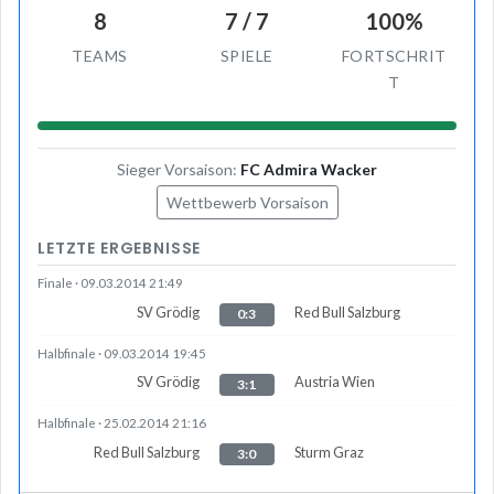
8
7 / 7
100%
TEAMS
SPIELE
FORTSCHRIT
T
Sieger Vorsaison:
FC Admira Wacker
Wettbewerb Vorsaison
LETZTE ERGEBNISSE
Finale · 09.03.2014 21:49
SV Grödig
Red Bull Salzburg
0:3
Halbfinale · 09.03.2014 19:45
SV Grödig
Austria Wien
3:1
Halbfinale · 25.02.2014 21:16
Red Bull Salzburg
Sturm Graz
3:0