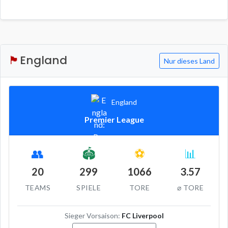
🏴󠁧󠁢󠁥󠁮󠁧󠁿
England
Nur dieses Land
England
Premier League
👥
🏟️
⚽
📊
20
299
1066
3.57
TEAMS
SPIELE
TORE
⌀ TORE
Sieger Vorsaison:
FC Liverpool