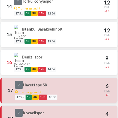
Torku Konyaspor
12
?
14
PKT.
Trainer gesucht
-24
17 Sp.
3S
3U
11N
12:36
Istanbul Basaksehir SK
12
15
PKT.
andi.SGF
-27
17 Sp.
3S
3U
11N
19:46
Denizlispor
9
16
PKT.
DiLeMa198
-22
17 Sp.
2S
3U
12N
14:36
Hacettepe SK
6
?
17
PKT.
Trainer gesucht
-40
17 Sp.
1S
3U
13N
10:50
Kocaelispor
4
?