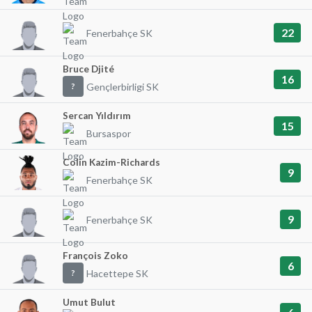
22
Fenerbahçe SK
Bruce Djité
16
Gençlerbirligi SK
?
Sercan Yıldırım
15
Bursaspor
Colin Kazim-Richards
9
Fenerbahçe SK
9
Fenerbahçe SK
François Zoko
6
Hacettepe SK
?
Umut Bulut