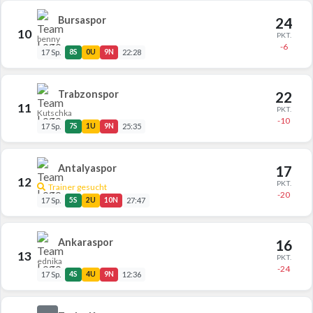
Bursaspor
24
10
PKT.
benny
-6
17 Sp.
8S
0U
9N
22:28
Trabzonspor
22
11
PKT.
Kutschka
-10
17 Sp.
7S
1U
9N
25:35
Antalyaspor
17
12
PKT.
Trainer gesucht
-20
17 Sp.
5S
2U
10N
27:47
Ankaraspor
16
13
PKT.
ednika
-24
17 Sp.
4S
4U
9N
12:36