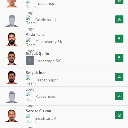
6
Trabzonspor
6
Besiktas JK
Arda Turan
5
Galatasaray SK
Selçuk Şahin
5
Hacettepe SK
?
Selçuk İnan
4
Trabzonspor
4
Kayserispor
Serdar Özkan
2
Besiktas JK