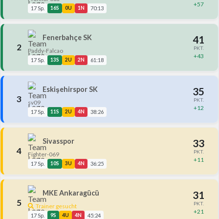
+57
17 Sp.
16S
0U
1N
70:13
Fenerbahçe SK
41
2
PKT.
Paddy-Falcao
+43
17 Sp.
13S
2U
2N
61:18
Eskişehirspor SK
35
3
PKT.
sv09
+12
17 Sp.
11S
2U
4N
38:26
Sivasspor
33
4
PKT.
Fighter-069
+11
17 Sp.
10S
3U
4N
36:25
MKE Ankaragücü
31
5
PKT.
Trainer gesucht
+21
17 Sp.
9S
4U
4N
45:24