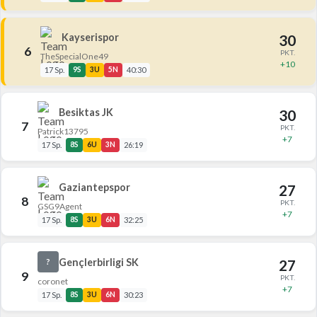
Kayserispor
30
6
PKT.
TheSpecialOne49
+10
17 Sp.
9S
3U
5N
40:30
Besiktas JK
30
7
PKT.
Patrick13795
+7
17 Sp.
8S
6U
3N
26:19
Gaziantepspor
27
8
PKT.
GSG9Agent
+7
17 Sp.
8S
3U
6N
32:25
Gençlerbirligi SK
27
?
9
PKT.
coronet
+7
17 Sp.
8S
3U
6N
30:23