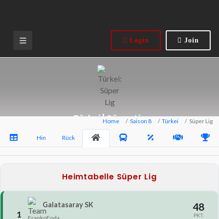
Login
Join
Türkei | Süper Lig
Home
Saison 8
Türkei
Süper Lig
Hin
Rück
Heimtabelle Süper Lig
Galatasaray SK
48
1
PKT.
FrankoFoda