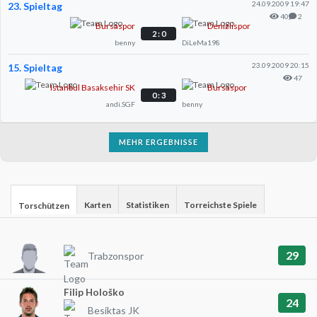
24.09.2009 19:47
23. Spieltag
40
2
Bursaspor
Denizlispor
2 : 0
benny
DiLeMa198
23.09.2009 20:15
15. Spieltag
47
Istanbul Basaksehir SK
Bursaspor
0 : 3
andi.SGF
benny
MEHR ERGEBNISSE
Karten
Statistiken
Torreichste Spiele
Torschützen
29
Trabzonspor
Filip Hološko
24
Besiktas JK