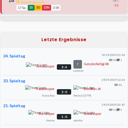
18
PKT.
Trainer gesucht
-55
17 Sp.
1S
1U
15N
3:58
Letzte Ergebnisse
30.09.2009 23:46
24. Spieltag
50
1
Gençlerbirligi SK
?
Antalyaspor
3 : 4
coronet
29.09.2009 16:36
33. Spieltag
41
Trabzonspor
Besiktas JK
2 : 0
Kutschka
Patrick13795
24.09.2009 20:42
21. Spieltag
51
3
Bursaspor
Ankaraspor
1 : 0
benny
ednika