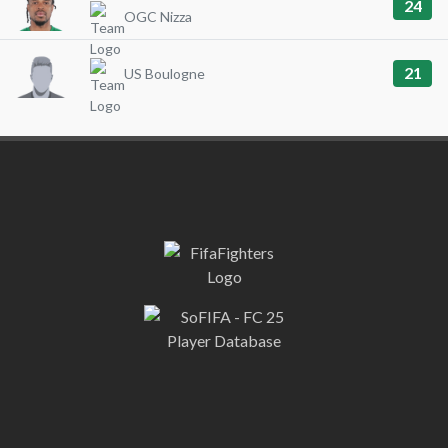
24
OGC Nizza
21
US Boulogne