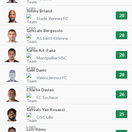
Jimmy Briand
28
Stade Rennes FC
Gonzalo Bergessio
28
AS Saint-Etienne
Karim Aït-Fana
28
Montpellier HSC
Gaël Danic
28
Valenciennes FC
Charlie Davies
26
FC Sochaux
Gervais Yao Kouassi
25
OSC Lille
Loïc Rémy