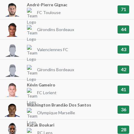
André-Pierre Gignac
71
FC Toulouse
44
Girondins Bordeaux
43
Valenciennes FC
42
Girondins Bordeaux
Kévin Gameiro
41
FC Lorient
Washington Brandão Dos Santos
36
Olympique Marseille
Razak Boukari
28
RC Lens