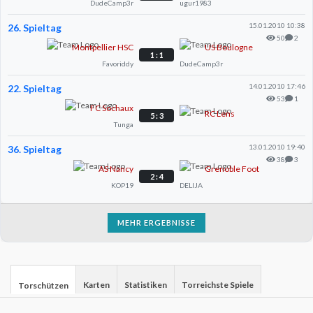
DudeCamp3r
ugur1983
15.01.2010 10:38
26. Spieltag
50
2
Montpellier HSC
US Boulogne
1 : 1
Favoriddy
DudeCamp3r
14.01.2010 17:46
22. Spieltag
53
1
FC Sochaux
RC Lens
5 : 3
Tunga
13.01.2010 19:40
36. Spieltag
38
3
AS Nancy
Grenoble Foot
2 : 4
KOP19
DELIJA
MEHR ERGEBNISSE
Karten
Statistiken
Torreichste Spiele
Torschützen