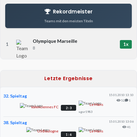
Rekordmeister
Teams mit den meisten Titeln
Olympique Marseille
1x
1
8
Letzte Ergebnisse
15.01.2010 13:10
32. Spieltag
52
1
Le Mans
Valenciennes FC
2 : 3
ugur1983
15.01.2010 13:06
38. Spieltag
41
US Boulogne
Le Mans
1 : 6