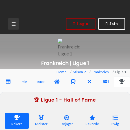
Login
Join
Frankreich | Ligue 1
Home
Saison 9
Frankreich
Ligue 1
Hin
Rück
🏆 Ligue 1 - Hall of Fame
Rekord
Meister
Torjäger
Rekorde
Ewig