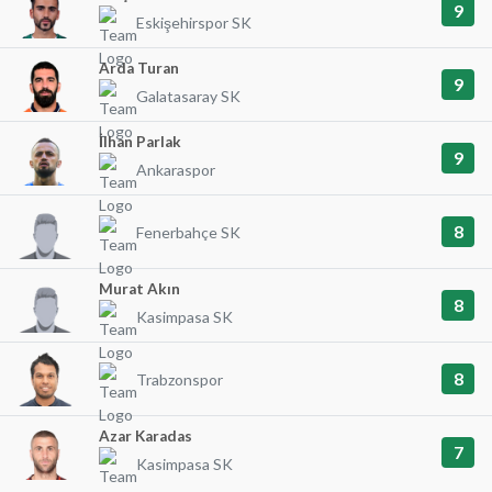
9
Eskişehirspor SK
Arda Turan
9
Galatasaray SK
İlhan Parlak
9
Ankaraspor
8
Fenerbahçe SK
Murat Akın
8
Kasimpasa SK
8
Trabzonspor
Azar Karadas
7
Kasimpasa SK