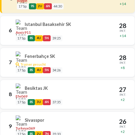
daggat
+14
17 Sp.
9S
2U
6N
44:30
Istanbul Basaksehir SK
28
6
PKT.
Axxis911
+14
17 Sp.
8S
4U
5N
39:25
Fenerbahçe SK
28
7
PKT.
Trainer gesucht
+8
17 Sp.
8S
4U
5N
34:26
Besiktas JK
27
8
PKT.
Efe069
+2
17 Sp.
8S
3U
6N
37:35
Sivasspor
26
9
PKT.
Turkeyx069
+2
17 Sp.
8S
2U
7N
35:33