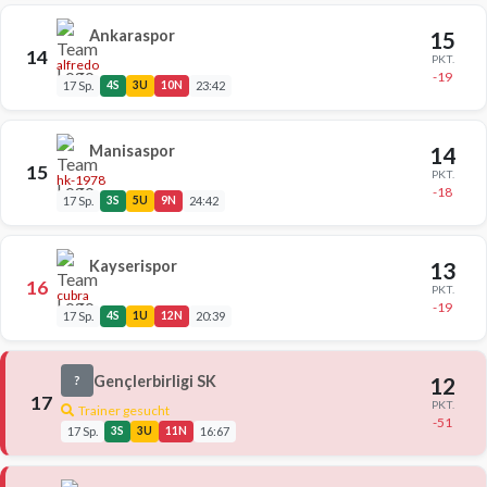
Ankaraspor
15
14
PKT.
alfredo
-19
17 Sp.
4S
3U
10N
23:42
Manisaspor
14
15
PKT.
hk-1978
-18
17 Sp.
3S
5U
9N
24:42
Kayserispor
13
16
PKT.
cubra
-19
17 Sp.
4S
1U
12N
20:39
Gençlerbirligi SK
12
?
17
PKT.
Trainer gesucht
-51
17 Sp.
3S
3U
11N
16:67