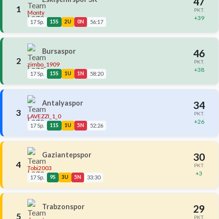
47
1
PKT.
Monty
+39
17 Sp.
15S
2U
0N
56:17
Bursaspor
46
2
PKT.
zimbo_1909
+38
17 Sp.
15S
1U
1N
58:20
Antalyaspor
34
3
PKT.
LAVEZZI_1_0
+26
17 Sp.
11S
1U
5N
52:26
Gaziantepspor
30
4
PKT.
Tobi2003
+3
17 Sp.
9S
3U
5N
33:30
Trabzonspor
29
5
PKT.