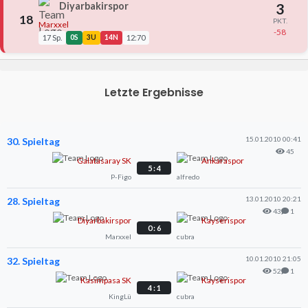
Diyarbakirspor
3
18
PKT.
Marxxel
-58
17 Sp.
0S
3U
14N
12:70
Letzte Ergebnisse
15.01.2010 00:41
30. Spieltag
45
Galatasaray SK
Ankaraspor
5 : 4
P-Figo
alfredo
13.01.2010 20:21
28. Spieltag
43
1
Diyarbakirspor
Kayserispor
0 : 6
Marxxel
cubra
10.01.2010 21:05
32. Spieltag
52
1
Kasimpasa SK
Kayserispor
4 : 1
KingLü
cubra