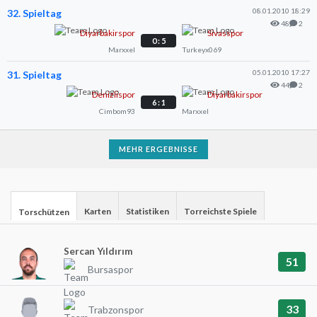
08.01.2010 18:29
32. Spieltag
48
2
Diyarbakirspor
Sivasspor
0 : 5
Marxxel
Turkeyx069
05.01.2010 17:27
31. Spieltag
44
2
Denizlispor
Diyarbakirspor
6 : 1
Cimbom93
Marxxel
MEHR ERGEBNISSE
Karten
Statistiken
Torreichste Spiele
Torschützen
Sercan Yıldırım
51
Bursaspor
33
Trabzonspor