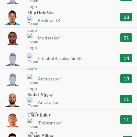
Filip Hološko
23
Besiktas JK
21
Manisaspor
14
Istanbul Basaksehir SK
13
Antalyaspor
Sedat Ağçay
11
Antalyaspor
Umut Bulut
11
Trabzonspor
Selçuk Alibaz