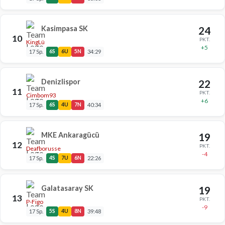
Kasimpasa SK
24
10
PKT.
KingLü
+5
17 Sp.
6S
6U
5N
34:29
Denizlispor
22
11
PKT.
Cimbom93
+6
17 Sp.
6S
4U
7N
40:34
MKE Ankaragücü
19
12
PKT.
Deafborusse
-4
17 Sp.
4S
7U
6N
22:26
Galatasaray SK
19
13
PKT.
P-Figo
-9
17 Sp.
5S
4U
8N
39:48