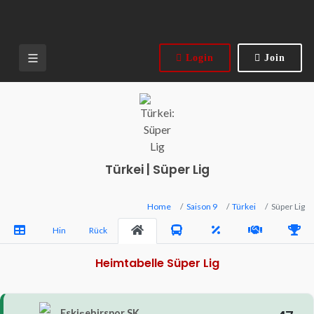
Login
Join
Türkei | Süper Lig
Home
Saison 9
Türkei
Süper Lig
Hin
Rück
Heimtabelle Süper Lig
Eskişehirspor SK