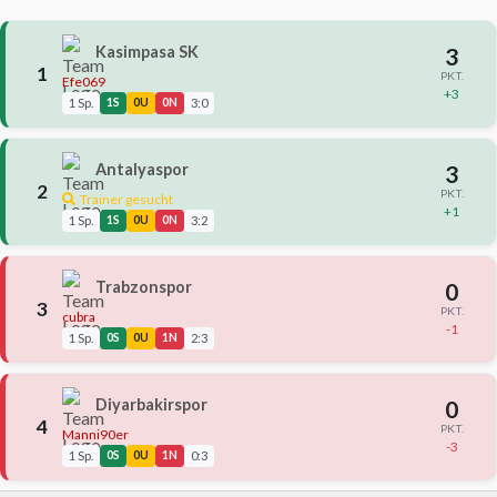
Kasimpasa SK
3
1
PKT.
Efe069
+3
1 Sp.
1S
0U
0N
3:0
Antalyaspor
3
2
PKT.
Trainer gesucht
+1
1 Sp.
1S
0U
0N
3:2
Trabzonspor
0
3
PKT.
cubra
-1
1 Sp.
0S
0U
1N
2:3
Diyarbakirspor
0
4
PKT.
Manni90er
-3
1 Sp.
0S
0U
1N
0:3