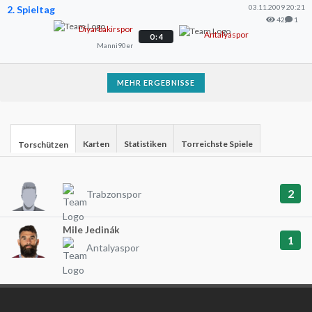
03.11.2009 20:21
2. Spieltag
42
1
Diyarbakirspor
Antalyaspor
0 : 4
Manni90er
MEHR ERGEBNISSE
Karten
Statistiken
Torreichste Spiele
Torschützen
2
Trabzonspor
Mile Jedinák
1
Antalyaspor