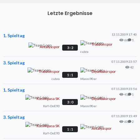
Letzte Ergebnisse
13.11.2009 17:40
1. Spieltag
66
1
Trabzonspor
Antalyaspor
3 : 2
cubra
07.11.2009 23:57
3. Spieltag
42
Trabzonspor
Diyarbakirspor
1 : 1
cubra
Manni90er
07.11.2009 23:56
1. Spieltag
41
1
Kasimpasa SK
Diyarbakirspor
3 : 0
KaY-OnE93
Manni90er
07.11.2009 15:49
3. Spieltag
63
2
Kasimpasa SK
Antalyaspor
1 : 1
KaY-OnE93