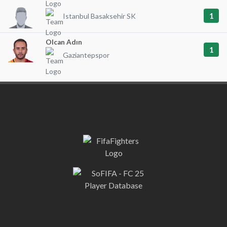
1
Istanbul Basaksehir SK
Olcan Adın
1
Gaziantepspor