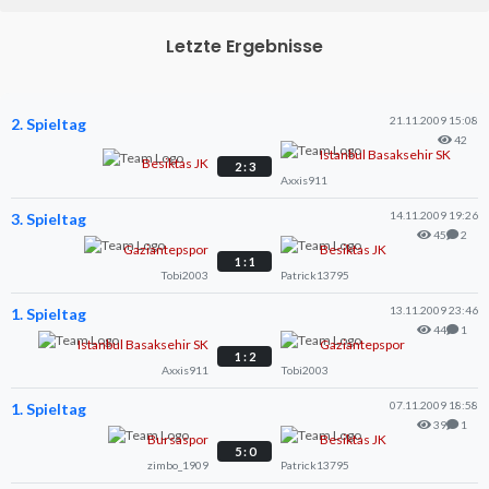
Letzte Ergebnisse
21.11.2009 15:08
2. Spieltag
42
Istanbul Basaksehir SK
Besiktas JK
2 : 3
Axxis911
14.11.2009 19:26
3. Spieltag
45
2
Gaziantepspor
Besiktas JK
1 : 1
Tobi2003
Patrick13795
13.11.2009 23:46
1. Spieltag
44
1
Istanbul Basaksehir SK
Gaziantepspor
1 : 2
Axxis911
Tobi2003
07.11.2009 18:58
1. Spieltag
39
1
Bursaspor
Besiktas JK
5 : 0
zimbo_1909
Patrick13795