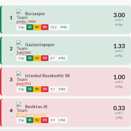
Bursaspor
3.00
1
⌀ PKT.
zimbo_1909
–
9 Pkt.
3 Sp.
3S
0U
0N
13:2
9 Pkt.
Gaziantepspor
1.33
2
⌀ PKT.
Tobi2003
–
4 Pkt.
3 Sp.
1S
1U
1N
4:7
4 Pkt.
Istanbul Basaksehir SK
1.00
3
⌀ PKT.
Axxis911
–
3 Pkt.
3 Sp.
1S
0U
2N
5:7
3 Pkt.
Besiktas JK
0.33
4
⌀ PKT.
Trainer gesucht
–
1 Pkt.
3 Sp.
0S
1U
2N
3:9
1 Pkt.