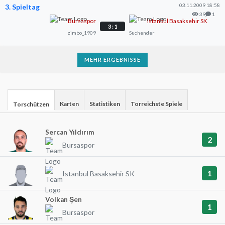
03.11.2009 18:58
3. Spieltag
39
1
Bursaspor
Istanbul Basaksehir SK
3 : 1
zimbo_1909
Suchender
MEHR ERGEBNISSE
Karten
Statistiken
Torreichste Spiele
Torschützen
Sercan Yıldırım
2
Bursaspor
1
Istanbul Basaksehir SK
Volkan Şen
1
Bursaspor