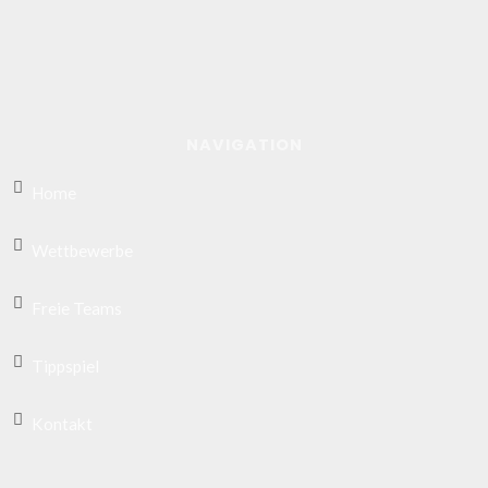
NAVIGATION
Home
Wettbewerbe
Freie Teams
Tippspiel
Kontakt