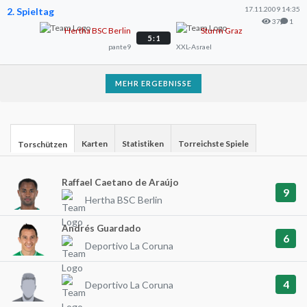
17.11.2009 14:35
2. Spieltag
37
1
Hertha BSC Berlin
Sturm Graz
5 : 1
pante9
XXL-Asrael
MEHR ERGEBNISSE
Karten
Statistiken
Torreichste Spiele
Torschützen
Raffael Caetano de Araújo
9
Hertha BSC Berlin
Andrés Guardado
6
Deportivo La Coruna
4
Deportivo La Coruna