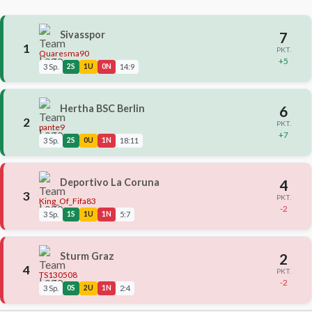
Sivasspor
7
1
PKT.
Quaresma90
+5
3 Sp.
2S
1U
0N
14:9
Hertha BSC Berlin
6
2
PKT.
pante9
+7
3 Sp.
2S
0U
1N
18:11
Deportivo La Coruna
4
3
PKT.
King_Of_Fifa83
-2
3 Sp.
1S
1U
1N
5:7
Sturm Graz
2
4
PKT.
TS130508
-2
3 Sp.
0S
2U
1N
2:4