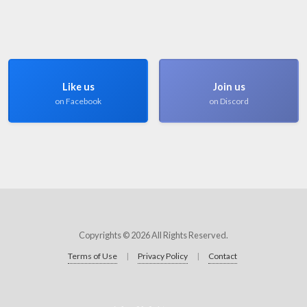
Like us
Join us
on Facebook
on Discord
Copyrights © 2026 All Rights Reserved.
Terms of Use
|
Privacy Policy
|
Contact