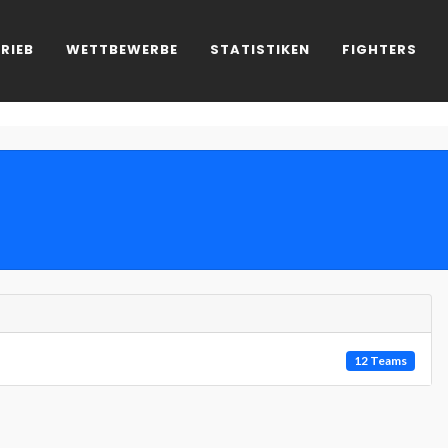
RIEB
WETTBEWERBE
STATISTIKEN
FIGHTERS
12 Teams