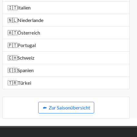
🇮🇹
Italien
🇳🇱
Niederlande
🇦🇹
Österreich
🇵🇹
Portugal
🇨🇭
Schweiz
🇪🇸
Spanien
🇹🇷
Türkei
⬅️
Zur Saisonübersicht