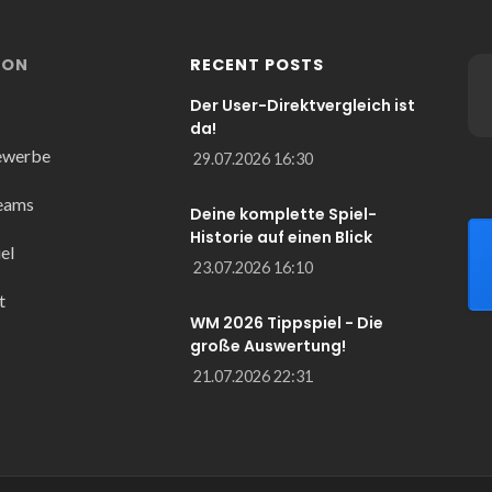
ION
RECENT POSTS
Der User-Direktvergleich ist
da!
ewerbe
29.07.2026 16:30
Teams
Deine komplette Spiel-
Historie auf einen Blick
el
23.07.2026 16:10
t
WM 2026 Tippspiel - Die
große Auswertung!
21.07.2026 22:31