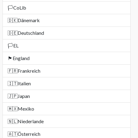
🏳️
CoLib
🇩🇰
Dänemark
🇩🇪
Deutschland
🏳️
EL
🏴󠁧󠁢󠁥󠁮󠁧󠁿
England
🇫🇷
Frankreich
🇮🇹
Italien
🇯🇵
Japan
🇲🇽
Mexiko
🇳🇱
Niederlande
🇦🇹
Österreich