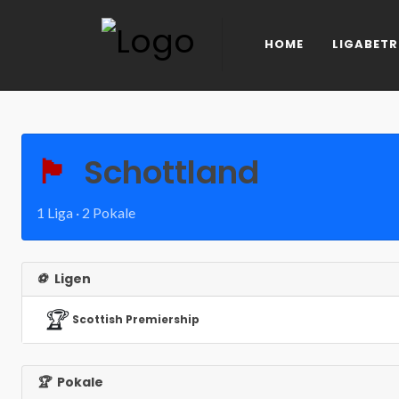
HOME
LIGABETR
🏴󠁧󠁢󠁳󠁣󠁴󠁿
Schottland
1 Liga · 2 Pokale
⚽
Ligen
🏆
Scottish Premiership
🏆
Pokale