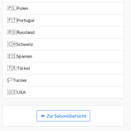
🇵🇱
Polen
🇵🇹
Portugal
🇷🇺
Russland
🇨🇭
Schweiz
🇪🇸
Spanien
🇹🇷
Türkei
🏳️
Turnier
🇺🇸
USA
⬅️
Zur Saisonübersicht