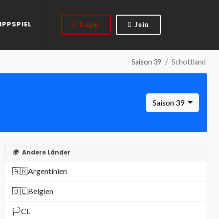
IPPSPIEL
Login
Join
Saison 39
Schottland
Saison 39
🌍
Andere Länder
🇦🇷
Argentinien
🇧🇪
Belgien
🏳️
CL