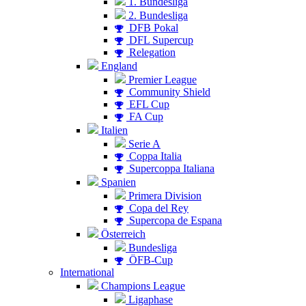
1. Bundesliga
2. Bundesliga
DFB Pokal
DFL Supercup
Relegation
England
Premier League
Community Shield
EFL Cup
FA Cup
Italien
Serie A
Coppa Italia
Supercoppa Italiana
Spanien
Primera Division
Copa del Rey
Supercopa de Espana
Österreich
Bundesliga
ÖFB-Cup
International
Champions League
Ligaphase