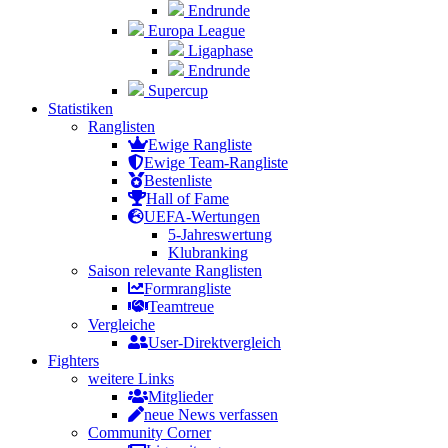
Endrunde
Europa League
Ligaphase
Endrunde
Supercup
Statistiken
Ranglisten
Ewige Rangliste
Ewige Team-Rangliste
Bestenliste
Hall of Fame
UEFA-Wertungen
5-Jahreswertung
Klubranking
Saison relevante Ranglisten
Formrangliste
Teamtreue
Vergleiche
User-Direktvergleich
Fighters
weitere Links
Mitglieder
neue News verfassen
Community Corner