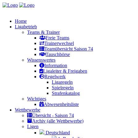
Home
Ligabetrieb
Teams & Trainer
Freie Teams
Trainerwechsel
Teamübersicht Saison 74
Tauschbörse
Wissenswertes
Information
Ligaleiter & Freigaben
Regelwerk
Ligaregeln
Spielregeln
Strafenkatalog
Wichtiges
Abwesenheitsliste
Wettbewerbe
Übersicht - Saison 74
Archiv (alle Wettbewerbe)
Ligen
Deutschland