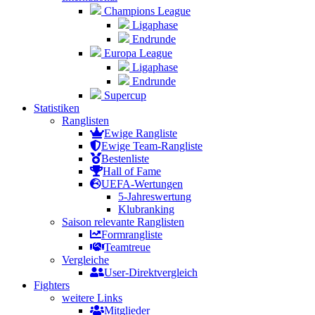
Champions League
Ligaphase
Endrunde
Europa League
Ligaphase
Endrunde
Supercup
Statistiken
Ranglisten
Ewige Rangliste
Ewige Team-Rangliste
Bestenliste
Hall of Fame
UEFA-Wertungen
5-Jahreswertung
Klubranking
Saison relevante Ranglisten
Formrangliste
Teamtreue
Vergleiche
User-Direktvergleich
Fighters
weitere Links
Mitglieder