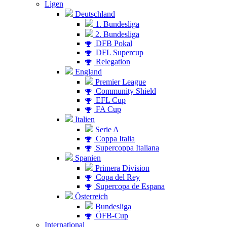
Ligen
Deutschland
1. Bundesliga
2. Bundesliga
DFB Pokal
DFL Supercup
Relegation
England
Premier League
Community Shield
EFL Cup
FA Cup
Italien
Serie A
Coppa Italia
Supercoppa Italiana
Spanien
Primera Division
Copa del Rey
Supercopa de Espana
Österreich
Bundesliga
ÖFB-Cup
International