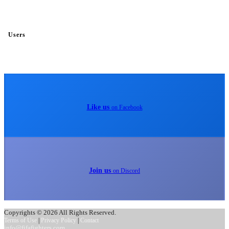
Users
Like us
on Facebook
Join us
on Discord
Copyrights © 2026 All Rights Reserved.
Terms of Use
|
Privacy Policy
|
Contact
info@fifafighters.com