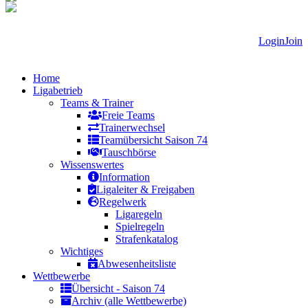
Login
Join
Home
Ligabetrieb
Teams & Trainer
Freie Teams
Trainerwechsel
Teamübersicht Saison 74
Tauschbörse
Wissenswertes
Information
Ligaleiter & Freigaben
Regelwerk
Ligaregeln
Spielregeln
Strafenkatalog
Wichtiges
Abwesenheitsliste
Wettbewerbe
Übersicht - Saison 74
Archiv (alle Wettbewerbe)