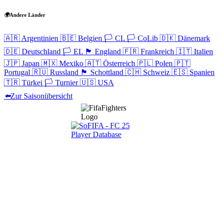
🌍
Andere Länder
🇦🇷
Argentinien
🇧🇪
Belgien
🏳️
CL
🏳️
CoLib
🇩🇰
Dänemark
🇩🇪
Deutschland
🏳️
EL
🏴󠁧󠁢󠁥󠁮󠁧󠁿
England
🇫🇷
Frankreich
🇮🇹
Italien
🇯🇵
Japan
🇲🇽
Mexiko
🇦🇹
Österreich
🇵🇱
Polen
🇵🇹
Portugal
🇷🇺
Russland
🏴󠁧󠁢󠁳󠁣󠁴󠁿
Schottland
🇨🇭
Schweiz
🇪🇸
Spanien
🇹🇷
Türkei
🏳️
Turnier
🇺🇸
USA
⬅️
Zur Saisonübersicht
Navigation
Home
Wettbewerbe