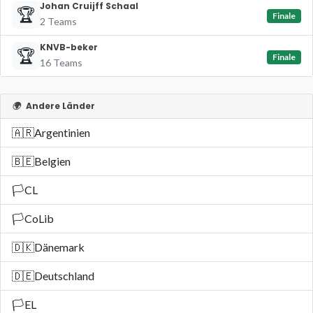
Johan Cruijff Schaal
🏆
Finale
2 Teams
KNVB-beker
🏆
Finale
16 Teams
🌍
Andere Länder
🇦🇷
Argentinien
🇧🇪
Belgien
🏳️
CL
🏳️
CoLib
🇩🇰
Dänemark
🇩🇪
Deutschland
🏳️
EL