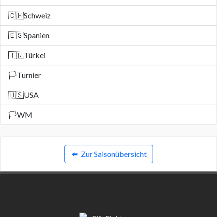
🇨🇭
Schweiz
🇪🇸
Spanien
🇹🇷
Türkei
🏳️
Turnier
🇺🇸
USA
🏳️
WM
⬅️
Zur Saisonübersicht