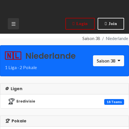
Login
Join
Saison 38
Niederlande
🇳🇱
Niederlande
Saison 38
1 Liga · 2 Pokale
⚽
Ligen
🏆
Eredivisie
18 Teams
🏆
Pokale