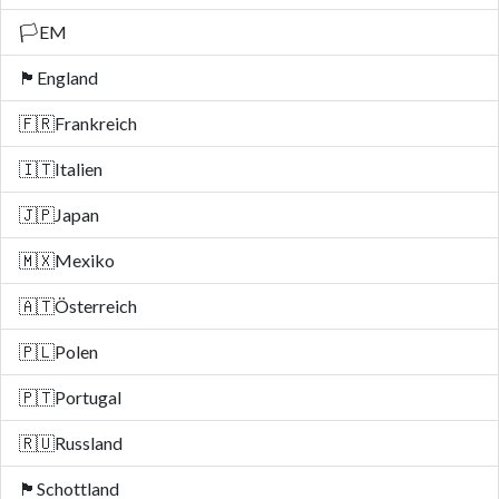
🏳️
EM
🏴󠁧󠁢󠁥󠁮󠁧󠁿
England
🇫🇷
Frankreich
🇮🇹
Italien
🇯🇵
Japan
🇲🇽
Mexiko
🇦🇹
Österreich
🇵🇱
Polen
🇵🇹
Portugal
🇷🇺
Russland
🏴󠁧󠁢󠁳󠁣󠁴󠁿
Schottland