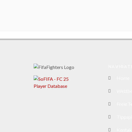
NAVIGAT
Home
Wettb
Freie 
Tippspi
Kontak