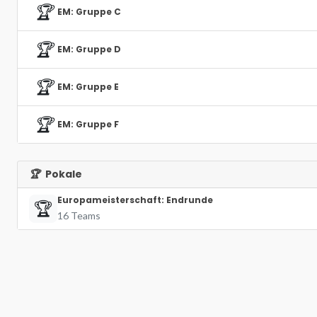
🏆
EM: Gruppe C
🏆
EM: Gruppe D
🏆
EM: Gruppe E
🏆
EM: Gruppe F
🏆
Pokale
Europameisterschaft: Endrunde
🏆
16 Teams