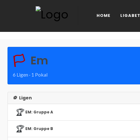
HOME
LIGABET
🏳️
Em
6 Ligen · 1 Pokal
⚽
Ligen
🏆
EM: Gruppe A
🏆
EM: Gruppe B