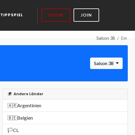
TIPPSPIEL
LOGIN
JOIN
Saison 38
Em
Saison 38
🌍
Andere Länder
🇦🇷
Argentinien
🇧🇪
Belgien
🏳️
CL