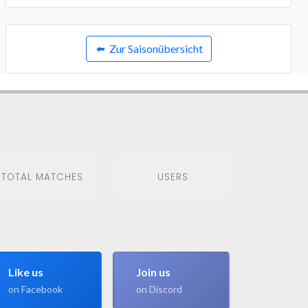
⬅️
Zur Saisonübersicht
TOTAL MATCHES
USERS
Like us
Join us
on Facebook
on Discord