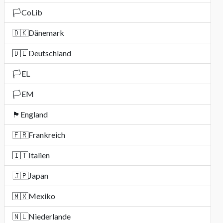
🏳️
CoLib
🇩🇰
Dänemark
🇩🇪
Deutschland
🏳️
EL
🏳️
EM
🏴󠁧󠁢󠁥󠁮󠁧󠁿
England
🇫🇷
Frankreich
🇮🇹
Italien
🇯🇵
Japan
🇲🇽
Mexiko
🇳🇱
Niederlande