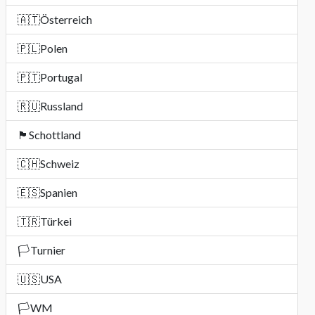
🇦🇹
Österreich
🇵🇱
Polen
🇵🇹
Portugal
🇷🇺
Russland
🏴󠁧󠁢󠁳󠁣󠁴󠁿
Schottland
🇨🇭
Schweiz
🇪🇸
Spanien
🇹🇷
Türkei
🏳️
Turnier
🇺🇸
USA
🏳️
WM