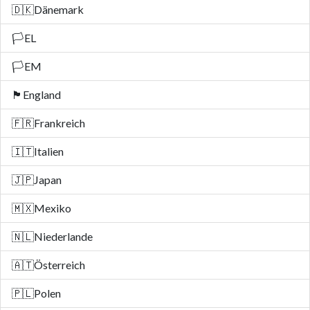
🇩🇰
Dänemark
🏳️
EL
🏳️
EM
🏴󠁧󠁢󠁥󠁮󠁧󠁿
England
🇫🇷
Frankreich
🇮🇹
Italien
🇯🇵
Japan
🇲🇽
Mexiko
🇳🇱
Niederlande
🇦🇹
Österreich
🇵🇱
Polen