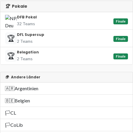
🏆
Pokale
DFB Pokal
Finale
32 Teams
DFL Supercup
🏆
Finale
2 Teams
Relegation
🏆
Finale
2 Teams
🌍
Andere Länder
🇦🇷
Argentinien
🇧🇪
Belgien
🏳️
CL
🏳️
CoLib