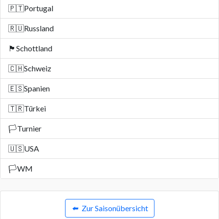
🇵🇹
Portugal
🇷🇺
Russland
🏴󠁧󠁢󠁳󠁣󠁴󠁿
Schottland
🇨🇭
Schweiz
🇪🇸
Spanien
🇹🇷
Türkei
🏳️
Turnier
🇺🇸
USA
🏳️
WM
⬅️
Zur Saisonübersicht