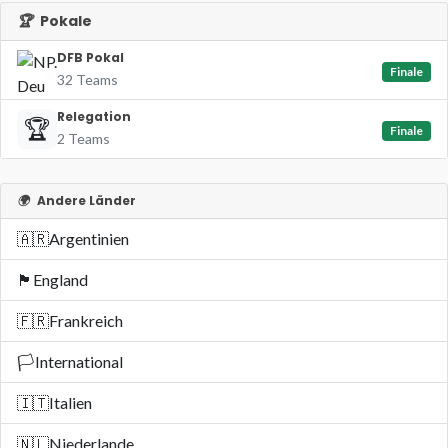
🏆
Pokale
DFB Pokal
Finale
32 Teams
Relegation
🏆
Finale
2 Teams
🌍
Andere Länder
🇦🇷
Argentinien
🏴󠁧󠁢󠁥󠁮󠁧󠁿
England
🇫🇷
Frankreich
🏳️
International
🇮🇹
Italien
🇳🇱
Niederlande