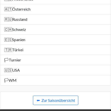
🇦🇹
Österreich
🇷🇺
Russland
🇨🇭
Schweiz
🇪🇸
Spanien
🇹🇷
Türkei
🏳️
Turnier
🇺🇸
USA
🏳️
WM
⬅️
Zur Saisonübersicht