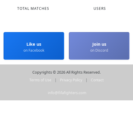
TOTAL MATCHES
USERS
Like us
Join us
on Facebook
on Discord
Copyrights © 2026 All Rights Reserved.
Terms of Use
|
Privacy Policy
|
Contact
info@fifafighters.com