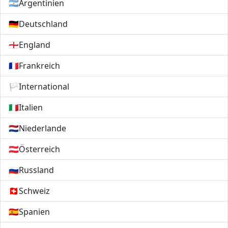
🇦🇷
Argentinien
🇩🇪
Deutschland
🏴󠁧󠁢󠁥󠁮󠁧󠁿
England
🇫🇷
Frankreich
🏳️
International
🇮🇹
Italien
🇳🇱
Niederlande
🇦🇹
Österreich
🇷🇺
Russland
🇨🇭
Schweiz
🇪🇸
Spanien