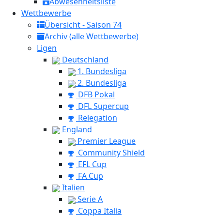
Abwesenheitsliste
Wettbewerbe
Übersicht - Saison 74
Archiv (alle Wettbewerbe)
Ligen
Deutschland
1. Bundesliga
2. Bundesliga
DFB Pokal
DFL Supercup
Relegation
England
Premier League
Community Shield
EFL Cup
FA Cup
Italien
Serie A
Coppa Italia