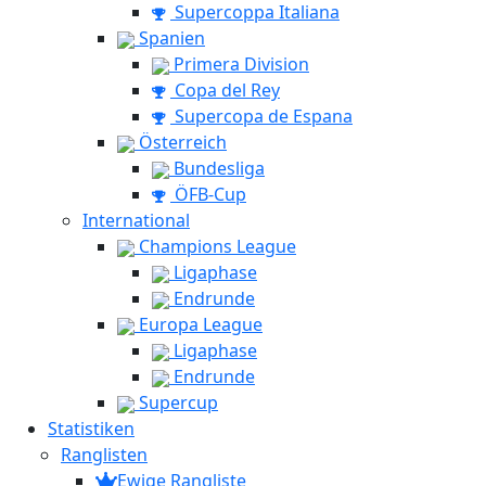
Supercoppa Italiana
Spanien
Primera Division
Copa del Rey
Supercopa de Espana
Österreich
Bundesliga
ÖFB-Cup
International
Champions League
Ligaphase
Endrunde
Europa League
Ligaphase
Endrunde
Supercup
Statistiken
Ranglisten
Ewige Rangliste