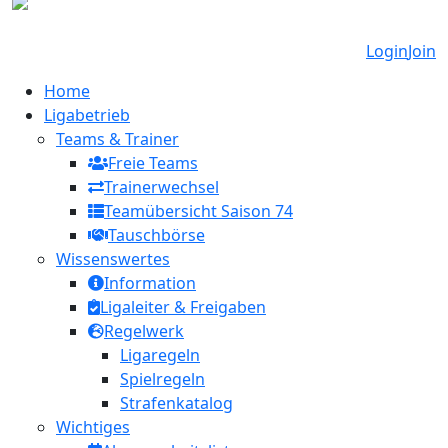
Login
Join
Home
Ligabetrieb
Teams & Trainer
Freie Teams
Trainerwechsel
Teamübersicht Saison 74
Tauschbörse
Wissenswertes
Information
Ligaleiter & Freigaben
Regelwerk
Ligaregeln
Spielregeln
Strafenkatalog
Wichtiges