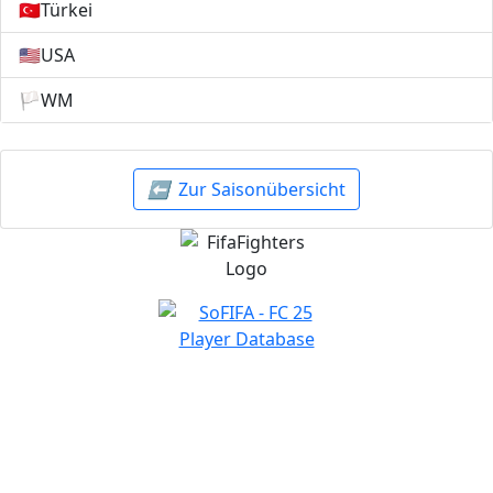
🇹🇷
Türkei
🇺🇸
USA
🏳️
WM
⬅️
Zur Saisonübersicht
NAVIGATION
Home