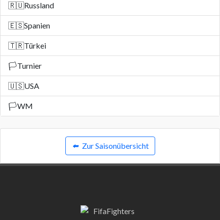
🇷🇺
Russland
🇪🇸
Spanien
🇹🇷
Türkei
🏳️
Turnier
🇺🇸
USA
🏳️
WM
⬅️
Zur Saisonübersicht