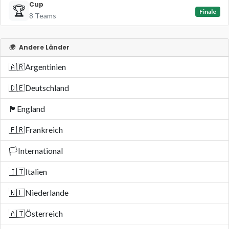
Cup
🏆
Finale
8 Teams
🌍
Andere Länder
🇦🇷
Argentinien
🇩🇪
Deutschland
🏴󠁧󠁢󠁥󠁮󠁧󠁿
England
🇫🇷
Frankreich
🏳️
International
🇮🇹
Italien
🇳🇱
Niederlande
🇦🇹
Österreich