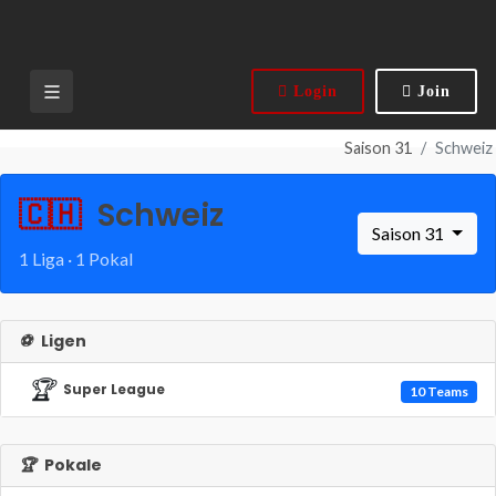
Login
Join
Saison 31
Schweiz
🇨🇭
Schweiz
Saison 31
1 Liga · 1 Pokal
⚽
Ligen
🏆
Super League
10 Teams
🏆
Pokale