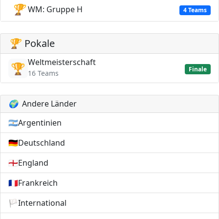
🏆
WM: Gruppe H
4 Teams
🏆
Pokale
Weltmeisterschaft
🏆
Finale
16 Teams
🌍
Andere Länder
🇦🇷
Argentinien
🇩🇪
Deutschland
🏴󠁧󠁢󠁥󠁮󠁧󠁿
England
🇫🇷
Frankreich
🏳️
International