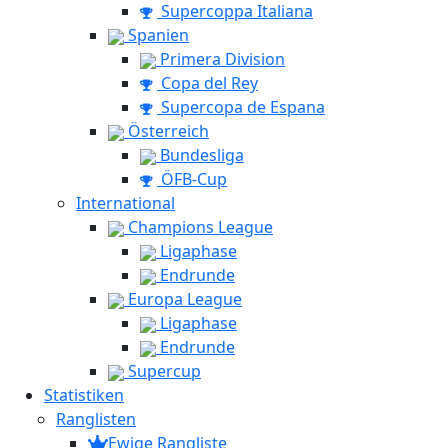
Supercoppa Italiana
Spanien
Primera Division
Copa del Rey
Supercopa de Espana
Österreich
Bundesliga
ÖFB-Cup
International
Champions League
Ligaphase
Endrunde
Europa League
Ligaphase
Endrunde
Supercup
Statistiken
Ranglisten
Ewige Rangliste