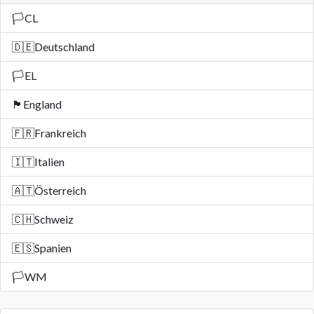
🏳️
CL
🇩🇪
Deutschland
🏳️
EL
🏴󠁧󠁢󠁥󠁮󠁧󠁿
England
🇫🇷
Frankreich
🇮🇹
Italien
🇦🇹
Österreich
🇨🇭
Schweiz
🇪🇸
Spanien
🏳️
WM