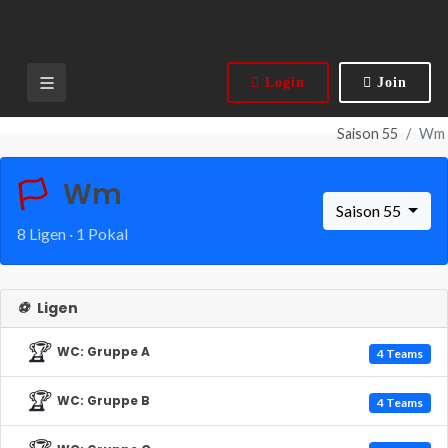
Login
Join
Saison 55
Wm
🏳️
Wm
Saison 55
8 Ligen · 1 Pokal
⚽
Ligen
🏆
WC: Gruppe A
4 Teams
🏆
WC: Gruppe B
4 Teams