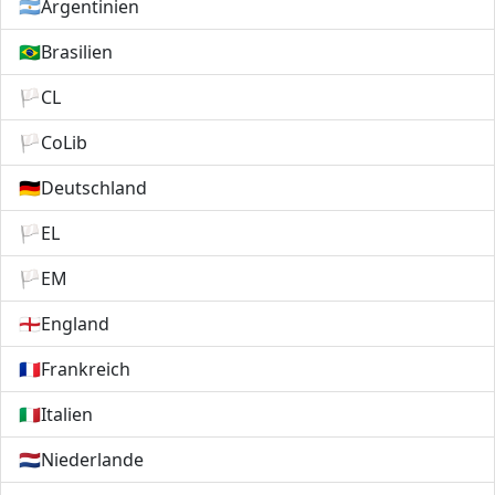
🇦🇷
Argentinien
🇧🇷
Brasilien
🏳️
CL
🏳️
CoLib
🇩🇪
Deutschland
🏳️
EL
🏳️
EM
🏴󠁧󠁢󠁥󠁮󠁧󠁿
England
🇫🇷
Frankreich
🇮🇹
Italien
🇳🇱
Niederlande