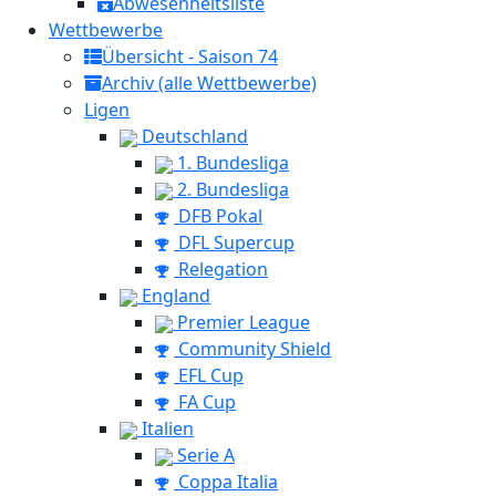
Abwesenheitsliste
Wettbewerbe
Übersicht - Saison 74
Archiv (alle Wettbewerbe)
Ligen
Deutschland
1. Bundesliga
2. Bundesliga
DFB Pokal
DFL Supercup
Relegation
England
Premier League
Community Shield
EFL Cup
FA Cup
Italien
Serie A
Coppa Italia