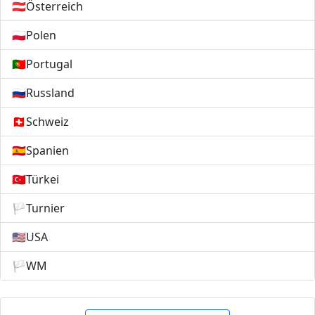
🇦🇹
Österreich
🇵🇱
Polen
🇵🇹
Portugal
🇷🇺
Russland
🇨🇭
Schweiz
🇪🇸
Spanien
🇹🇷
Türkei
🏳️
Turnier
🇺🇸
USA
🏳️
WM