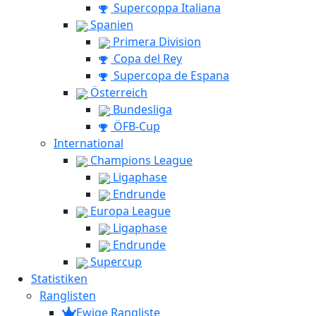
Supercoppa Italiana
Spanien
Primera Division
Copa del Rey
Supercopa de Espana
Österreich
Bundesliga
ÖFB-Cup
International
Champions League
Ligaphase
Endrunde
Europa League
Ligaphase
Endrunde
Supercup
Statistiken
Ranglisten
Ewige Rangliste