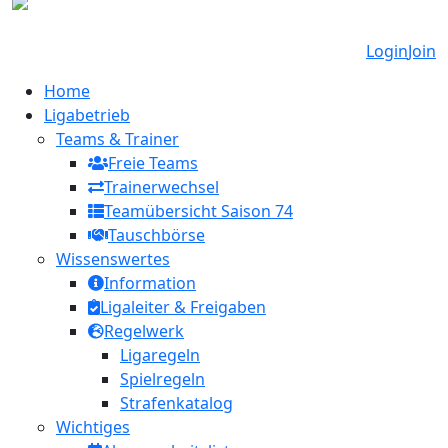
Login
Join
Home
Ligabetrieb
Teams & Trainer
Freie Teams
Trainerwechsel
Teamübersicht Saison 74
Tauschbörse
Wissenswertes
Information
Ligaleiter & Freigaben
Regelwerk
Ligaregeln
Spielregeln
Strafenkatalog
Wichtiges