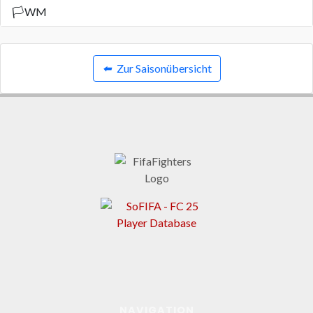
🏳️
WM
⬅️
Zur Saisonübersicht
NAVIGATION