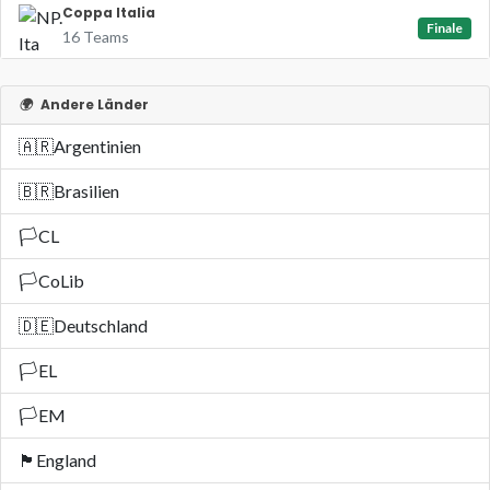
Coppa Italia
Finale
16 Teams
🌍
Andere Länder
🇦🇷
Argentinien
🇧🇷
Brasilien
🏳️
CL
🏳️
CoLib
🇩🇪
Deutschland
🏳️
EL
🏳️
EM
🏴󠁧󠁢󠁥󠁮󠁧󠁿
England