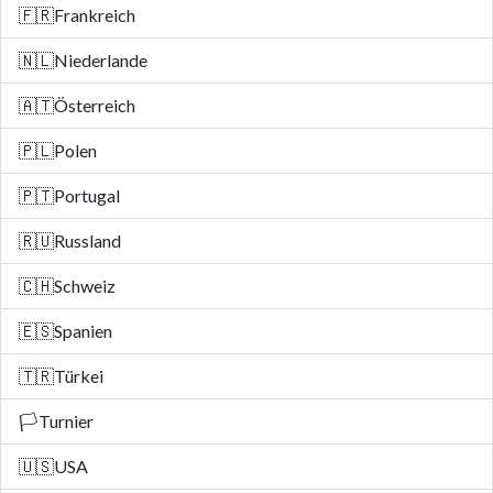
🇫🇷
Frankreich
🇳🇱
Niederlande
🇦🇹
Österreich
🇵🇱
Polen
🇵🇹
Portugal
🇷🇺
Russland
🇨🇭
Schweiz
🇪🇸
Spanien
🇹🇷
Türkei
🏳️
Turnier
🇺🇸
USA