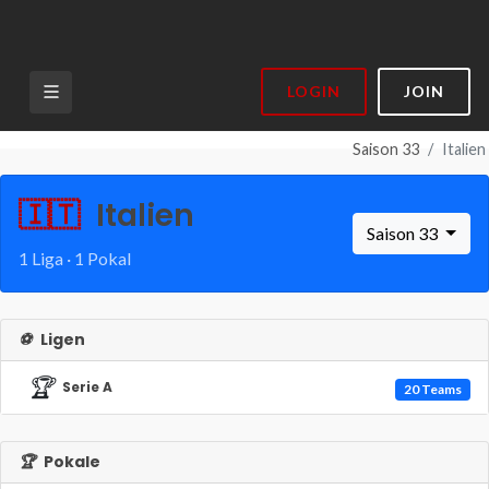
LOGIN
JOIN
Saison 33
Italien
🇮🇹
Italien
Saison 33
1 Liga · 1 Pokal
⚽
Ligen
🏆
Serie A
20 Teams
🏆
Pokale