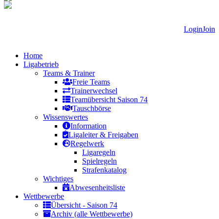
Login
Join
Home
Ligabetrieb
Teams & Trainer
Freie Teams
Trainerwechsel
Teamübersicht Saison 74
Tauschbörse
Wissenswertes
Information
Ligaleiter & Freigaben
Regelwerk
Ligaregeln
Spielregeln
Strafenkatalog
Wichtiges
Abwesenheitsliste
Wettbewerbe
Übersicht - Saison 74
Archiv (alle Wettbewerbe)