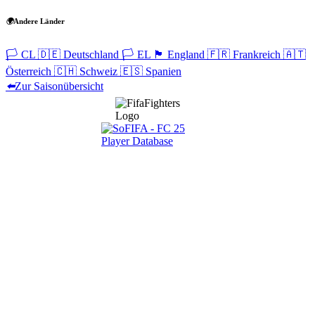
🌍
Andere Länder
🏳️
CL
🇩🇪
Deutschland
🏳️
EL
🏴󠁧󠁢󠁥󠁮󠁧󠁿
England
🇫🇷
Frankreich
🇦🇹
Österreich
🇨🇭
Schweiz
🇪🇸
Spanien
⬅️
Zur Saisonübersicht
Navigation
Home
Wettbewerbe
Freie Teams
Tippspiel