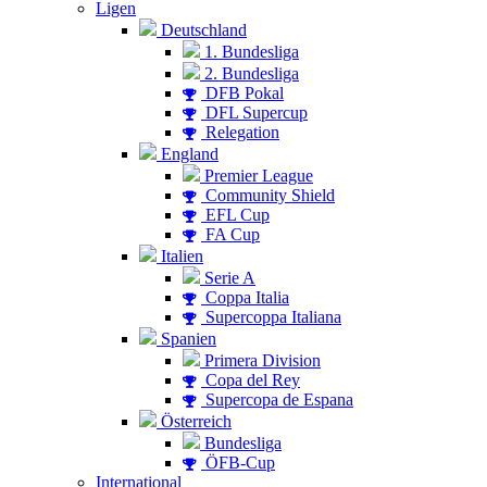
Ligen
Deutschland
1. Bundesliga
2. Bundesliga
DFB Pokal
DFL Supercup
Relegation
England
Premier League
Community Shield
EFL Cup
FA Cup
Italien
Serie A
Coppa Italia
Supercoppa Italiana
Spanien
Primera Division
Copa del Rey
Supercopa de Espana
Österreich
Bundesliga
ÖFB-Cup
International