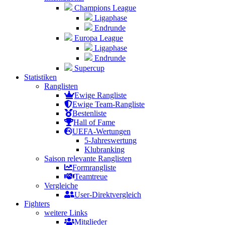
Champions League
Ligaphase
Endrunde
Europa League
Ligaphase
Endrunde
Supercup
Statistiken
Ranglisten
Ewige Rangliste
Ewige Team-Rangliste
Bestenliste
Hall of Fame
UEFA-Wertungen
5-Jahreswertung
Klubranking
Saison relevante Ranglisten
Formrangliste
Teamtreue
Vergleiche
User-Direktvergleich
Fighters
weitere Links
Mitglieder