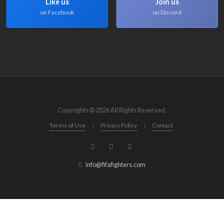
Like us
Join us
on Facebook
on Discord
Copyrights © 2026 All Rights Reserved.
Terms of Use
|
Privacy Policy
|
Contact
info@fifafighters.com