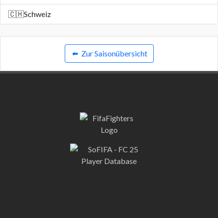
🇨🇭
Schweiz
⬅️
Zur Saisonübersicht