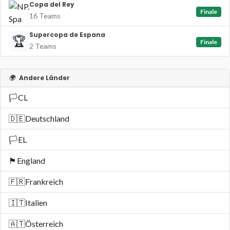
Copa del Rey
Finale
16 Teams
Supercopa de Espana
🏆
Finale
2 Teams
🌍
Andere Länder
🏳️
CL
🇩🇪
Deutschland
🏳️
EL
🏴󠁧󠁢󠁥󠁮󠁧󠁿
England
🇫🇷
Frankreich
🇮🇹
Italien
🇦🇹
Österreich