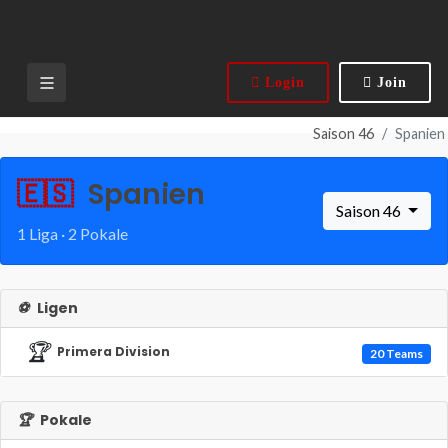
Login
Join
Saison 46
Spanien
🇪🇸
Spanien
Saison 46
1 Liga · 2 Pokale
⚽
Ligen
🏆
Primera Division
20 Teams
🏆
Pokale