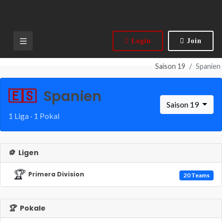
Login
Join
Saison 19
Spanien
🇪🇸
Spanien
Saison 19
1 Liga · 1 Pokal
⚽
Ligen
🏆
Primera Division
20 Teams
🏆
Pokale