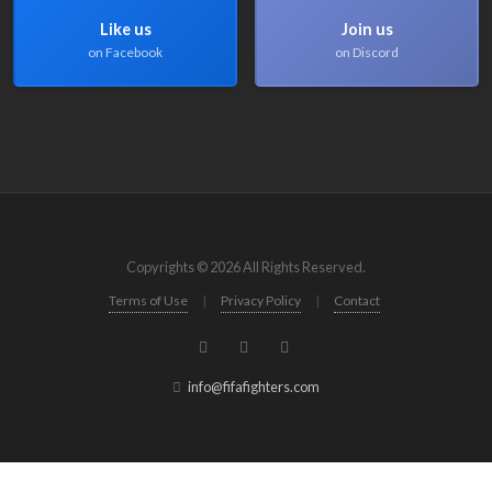
Like us
Join us
on Facebook
on Discord
Copyrights © 2026 All Rights Reserved.
Terms of Use
|
Privacy Policy
|
Contact
info@fifafighters.com