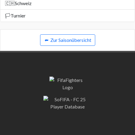
🇨🇭
Schweiz
🏳️
Turnier
⬅️
Zur Saisonübersicht