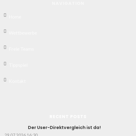
NAVIGATION
Home
Wettbewerbe
Freie Teams
Tippspiel
Kontakt
RECENT POSTS
Der User-Direktvergleich ist da!
29.07.2026 16:30