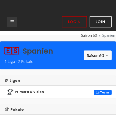
LOGIN
JOIN
Saison 60
Spanien
🇪🇸
Spanien
Saison 60
1 Liga · 2 Pokale
⚽
Ligen
🏆
Primera Division
16 Teams
🏆
Pokale