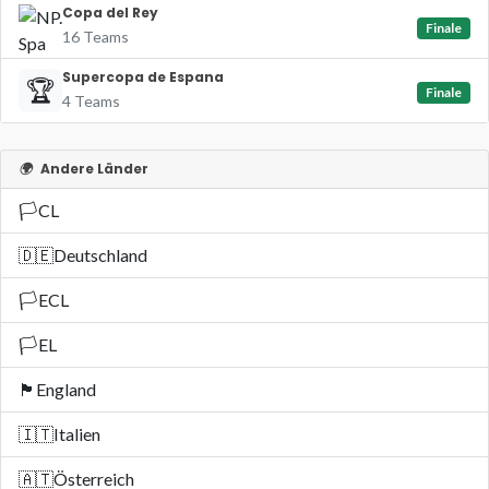
Copa del Rey
Finale
16 Teams
Supercopa de Espana
🏆
Finale
4 Teams
🌍
Andere Länder
🏳️
CL
🇩🇪
Deutschland
🏳️
ECL
🏳️
EL
🏴󠁧󠁢󠁥󠁮󠁧󠁿
England
🇮🇹
Italien
🇦🇹
Österreich