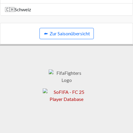
🇨🇭
Schweiz
⬅️
Zur Saisonübersicht