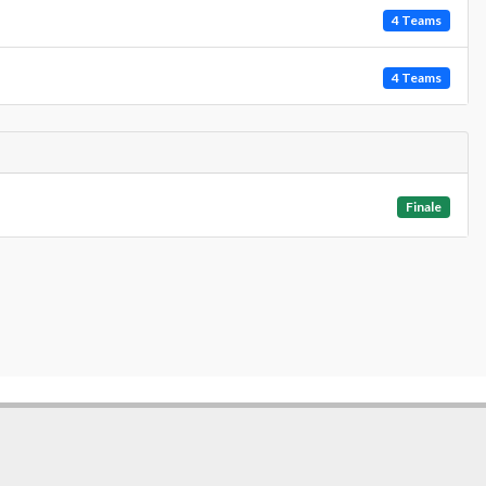
4 Teams
4 Teams
Finale