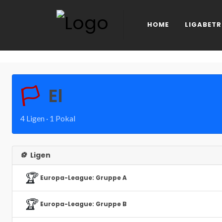
HOME
LIGABETR
🏳️
El
4 Ligen · 1 Pokal
⚽
Ligen
🏆
Europa-League: Gruppe A
🏆
Europa-League: Gruppe B