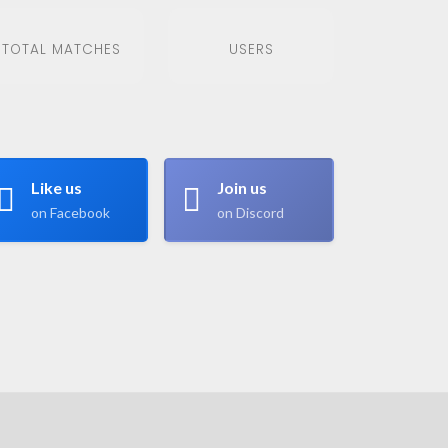
TOTAL MATCHES
USERS
Like us
Join us
on Facebook
on Discord