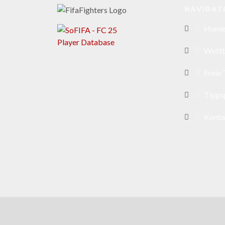
NAVIGAT
Hom
Wett
Freie
Tipps
Konta