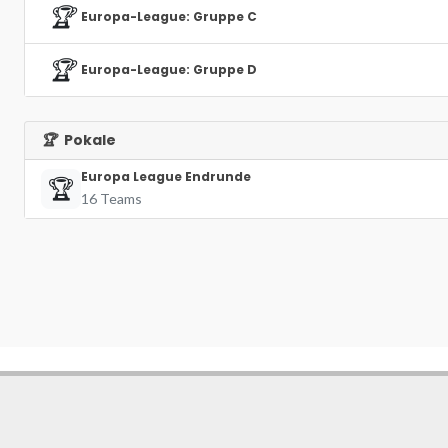
🏆
Europa-League: Gruppe C
🏆
Europa-League: Gruppe D
🏆
Pokale
Europa League Endrunde
🏆
16 Teams