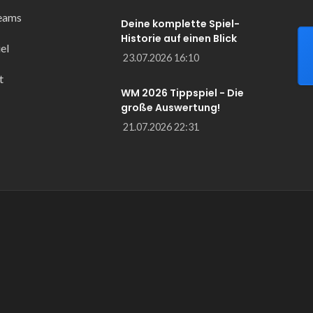
Teams
Deine komplette Spiel-
Historie auf einen Blick
el
23.07.2026 16:10
t
WM 2026 Tippspiel - Die
große Auswertung!
21.07.2026 22:31