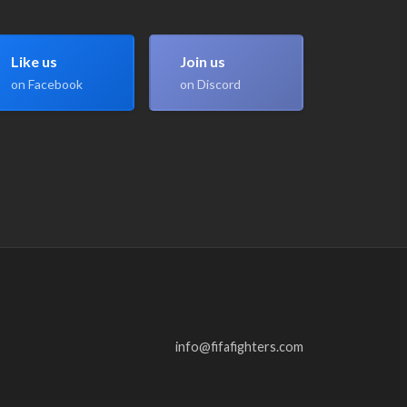
Like us
Join us
on Facebook
on Discord
info@fifafighters.com