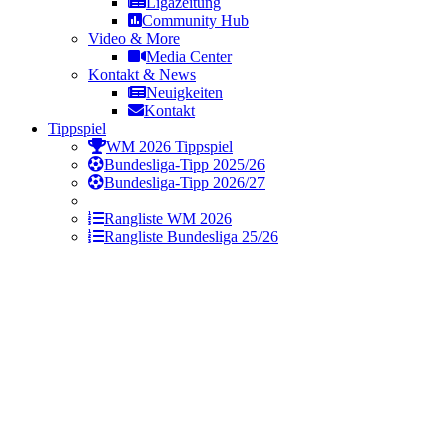
Ligazeitung
Community Hub
Video & More
Media Center
Kontakt & News
Neuigkeiten
Kontakt
Tippspiel
WM 2026 Tippspiel
Bundesliga-Tipp 2025/26
Bundesliga-Tipp 2026/27
Rangliste WM 2026
Rangliste Bundesliga 25/26