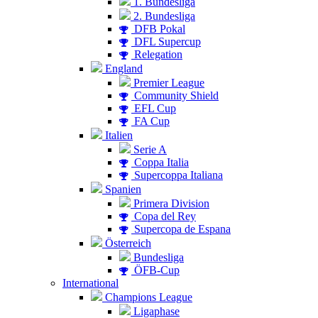
1. Bundesliga
2. Bundesliga
DFB Pokal
DFL Supercup
Relegation
England
Premier League
Community Shield
EFL Cup
FA Cup
Italien
Serie A
Coppa Italia
Supercoppa Italiana
Spanien
Primera Division
Copa del Rey
Supercopa de Espana
Österreich
Bundesliga
ÖFB-Cup
International
Champions League
Ligaphase