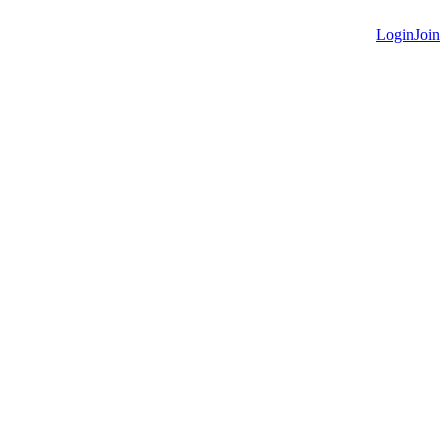
Login
Join