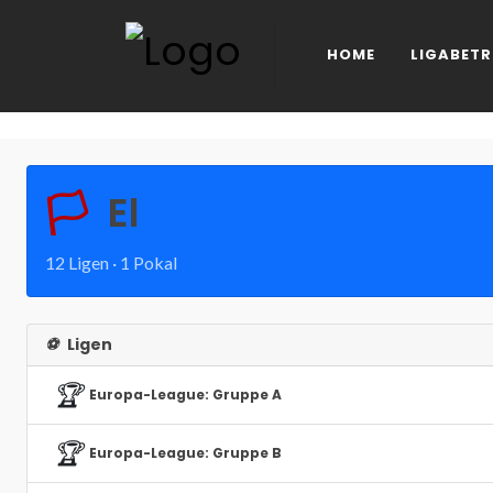
HOME
LIGABETR
🏳️
El
12 Ligen · 1 Pokal
⚽
Ligen
🏆
Europa-League: Gruppe A
🏆
Europa-League: Gruppe B