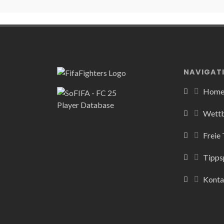
NAVIGAT
Hom
Wett
Freie
Tipps
Konta