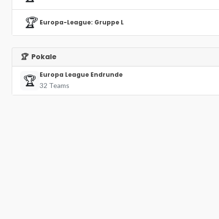
🏆
Europa-League: Gruppe L
🏆
Pokale
Europa League Endrunde
🏆
32 Teams