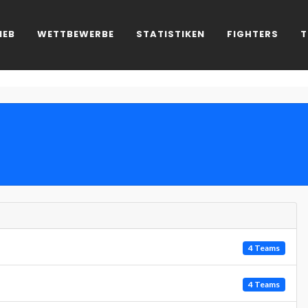
IEB
WETTBEWERBE
STATISTIKEN
FIGHTERS
T
4 Teams
4 Teams