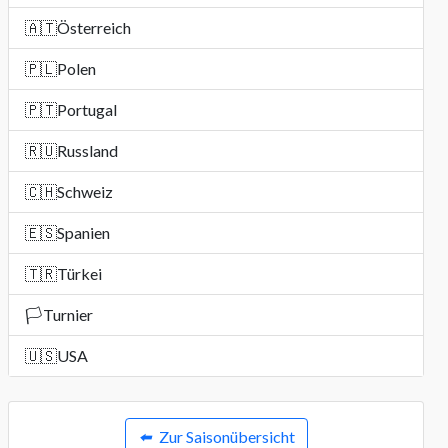
🇦🇹
Österreich
🇵🇱
Polen
🇵🇹
Portugal
🇷🇺
Russland
🇨🇭
Schweiz
🇪🇸
Spanien
🇹🇷
Türkei
🏳️
Turnier
🇺🇸
USA
⬅️
Zur Saisonübersicht