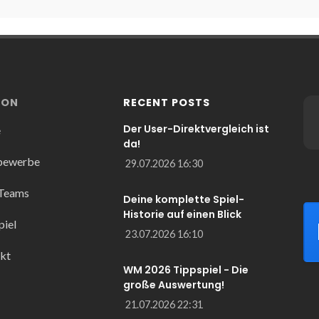
ION
RECENT POSTS
Der User-Direktvergleich ist
e
da!
bewerbe
29.07.2026 16:30
 Teams
Deine komplette Spiel-
Historie auf einen Blick
piel
23.07.2026 16:10
kt
WM 2026 Tippspiel - Die
große Auswertung!
21.07.2026 22:31