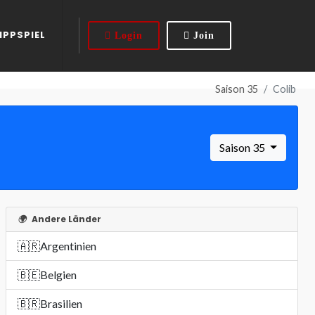
IPPSPIEL
Login
Join
Saison 35
Colib
Saison 35
🌍
Andere Länder
🇦🇷
Argentinien
🇧🇪
Belgien
🇧🇷
Brasilien