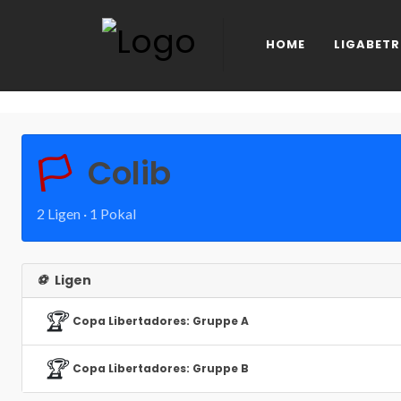
HOME
LIGABETR
🏳️
Colib
2 Ligen · 1 Pokal
⚽
Ligen
🏆
Copa Libertadores: Gruppe A
🏆
Copa Libertadores: Gruppe B