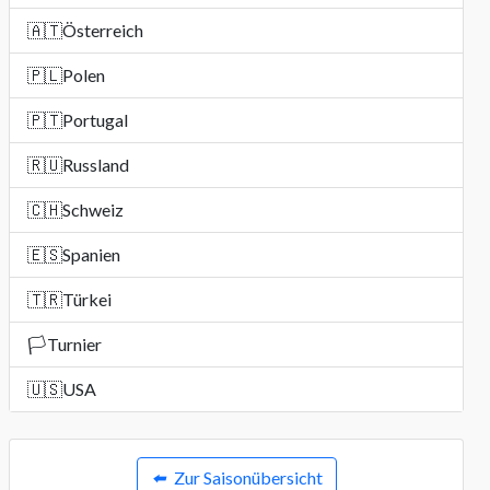
🇦🇹
Österreich
🇵🇱
Polen
🇵🇹
Portugal
🇷🇺
Russland
🇨🇭
Schweiz
🇪🇸
Spanien
🇹🇷
Türkei
🏳️
Turnier
🇺🇸
USA
⬅️
Zur Saisonübersicht