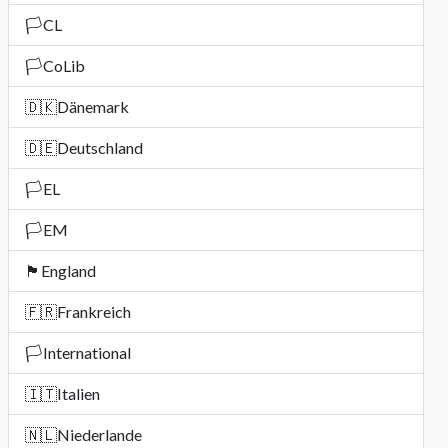
🏳️
CL
🏳️
CoLib
🇩🇰
Dänemark
🇩🇪
Deutschland
🏳️
EL
🏳️
EM
🏴󠁧󠁢󠁥󠁮󠁧󠁿
England
🇫🇷
Frankreich
🏳️
International
🇮🇹
Italien
🇳🇱
Niederlande