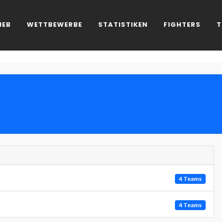
IEB
WETTBEWERBE
STATISTIKEN
FIGHTERS
T
4 Teams
4 Teams