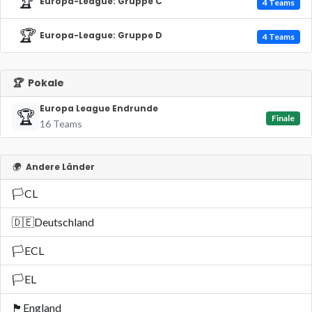
🏆
Europa-League: Gruppe C
4 Teams
🏆
Europa-League: Gruppe D
4 Teams
🏆
Pokale
Europa League Endrunde
🏆
Finale
16 Teams
🌍
Andere Länder
🏳️
CL
🇩🇪
Deutschland
🏳️
ECL
🏳️
EL
🏴󠁧󠁢󠁥󠁮󠁧󠁿
England