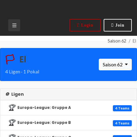
Login
Join
Saison 62
El
🏳️
El
Saison 62
4 Ligen · 1 Pokal
⚽
Ligen
🏆
Europa-League: Gruppe A
4 Teams
🏆
Europa-League: Gruppe B
4 Teams