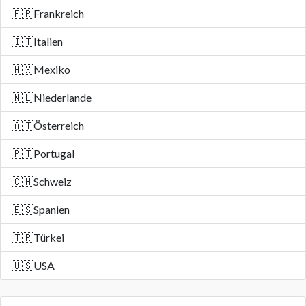
🇫🇷
Frankreich
🇮🇹
Italien
🇲🇽
Mexiko
🇳🇱
Niederlande
🇦🇹
Österreich
🇵🇹
Portugal
🇨🇭
Schweiz
🇪🇸
Spanien
🇹🇷
Türkei
🇺🇸
USA