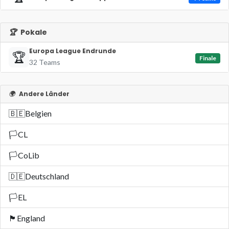
🏆
Pokale
Europa League Endrunde
🏆
Finale
32 Teams
🌍
Andere Länder
🇧🇪
Belgien
🏳️
CL
🏳️
CoLib
🇩🇪
Deutschland
🏳️
EL
🏴󠁧󠁢󠁥󠁮󠁧󠁿
England