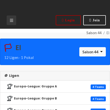
Login
Join
Saison 44
El
🏳️
El
Saison 44
12 Ligen · 1 Pokal
⚽
Ligen
🏆
Europa-League: Gruppe A
4 Teams
🏆
Europa-League: Gruppe B
4 Teams