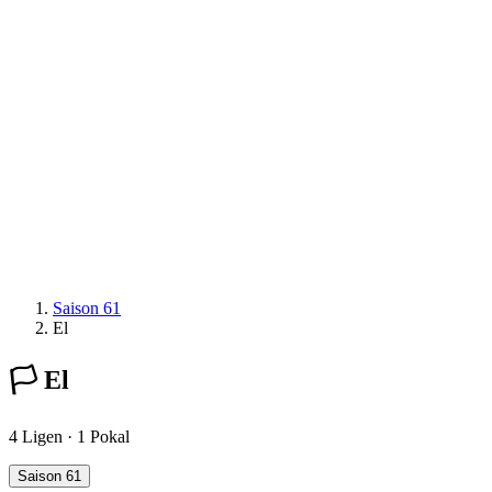
Saison 61
El
🏳️
El
4 Ligen · 1 Pokal
Saison 61