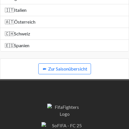
🇮🇹
Italien
🇦🇹
Österreich
🇨🇭
Schweiz
🇪🇸
Spanien
⬅️
Zur Saisonübersicht