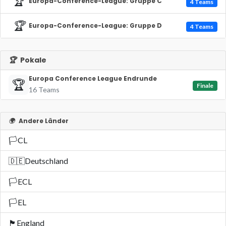
🏆
Europa-Conference-League: Gruppe C
4 Teams
🏆
Europa-Conference-League: Gruppe D
4 Teams
🏆
Pokale
Europa Conference League Endrunde
🏆
Finale
16 Teams
🌍
Andere Länder
🏳️
CL
🇩🇪
Deutschland
🏳️
ECL
🏳️
EL
🏴󠁧󠁢󠁥󠁮󠁧󠁿
England