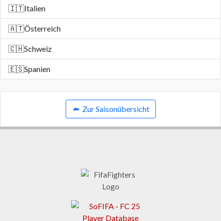
🇮🇹
Italien
🇦🇹
Österreich
🇨🇭
Schweiz
🇪🇸
Spanien
⬅️
Zur Saisonübersicht