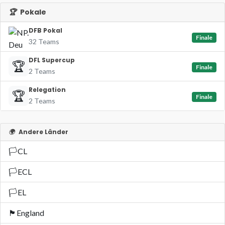
🏆
Pokale
DFB Pokal
Finale
32 Teams
DFL Supercup
🏆
Finale
2 Teams
Relegation
🏆
Finale
2 Teams
🌍
Andere Länder
🏳️
CL
🏳️
ECL
🏳️
EL
🏴󠁧󠁢󠁥󠁮󠁧󠁿
England