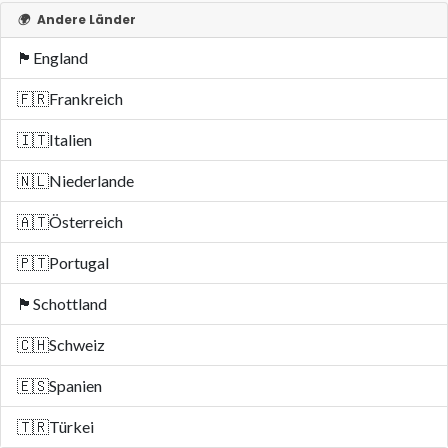
🌍
Andere Länder
🏴󠁧󠁢󠁥󠁮󠁧󠁿
England
🇫🇷
Frankreich
🇮🇹
Italien
🇳🇱
Niederlande
🇦🇹
Österreich
🇵🇹
Portugal
🏴󠁧󠁢󠁳󠁣󠁴󠁿
Schottland
🇨🇭
Schweiz
🇪🇸
Spanien
🇹🇷
Türkei