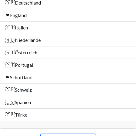
🇩🇪
Deutschland
🏴󠁧󠁢󠁥󠁮󠁧󠁿
England
🇮🇹
Italien
🇳🇱
Niederlande
🇦🇹
Österreich
🇵🇹
Portugal
🏴󠁧󠁢󠁳󠁣󠁴󠁿
Schottland
🇨🇭
Schweiz
🇪🇸
Spanien
🇹🇷
Türkei