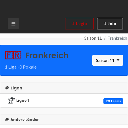
Login
Join
Saison 11
Frankreich
🇫🇷
Frankreich
Saison 11
1 Liga · 0 Pokale
⚽
Ligen
🏆
Ligue 1
20 Teams
🌍
Andere Länder