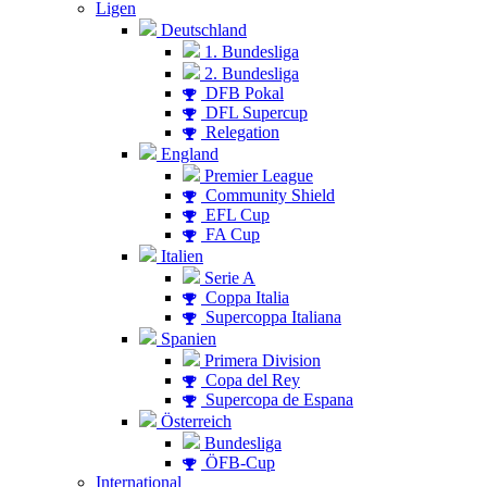
Ligen
Deutschland
1. Bundesliga
2. Bundesliga
DFB Pokal
DFL Supercup
Relegation
England
Premier League
Community Shield
EFL Cup
FA Cup
Italien
Serie A
Coppa Italia
Supercoppa Italiana
Spanien
Primera Division
Copa del Rey
Supercopa de Espana
Österreich
Bundesliga
ÖFB-Cup
International