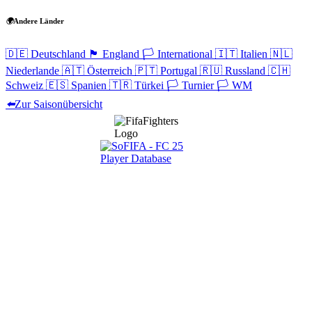
🌍
Andere Länder
🇩🇪
Deutschland
🏴󠁧󠁢󠁥󠁮󠁧󠁿
England
🏳️
International
🇮🇹
Italien
🇳🇱
Niederlande
🇦🇹
Österreich
🇵🇹
Portugal
🇷🇺
Russland
🇨🇭
Schweiz
🇪🇸
Spanien
🇹🇷
Türkei
🏳️
Turnier
🏳️
WM
⬅️
Zur Saisonübersicht
Navigation
Home
Wettbewerbe
Freie Teams
Tippspiel