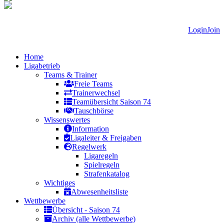
Login
Join
Home
Ligabetrieb
Teams & Trainer
Freie Teams
Trainerwechsel
Teamübersicht Saison 74
Tauschbörse
Wissenswertes
Information
Ligaleiter & Freigaben
Regelwerk
Ligaregeln
Spielregeln
Strafenkatalog
Wichtiges
Abwesenheitsliste
Wettbewerbe
Übersicht - Saison 74
Archiv (alle Wettbewerbe)