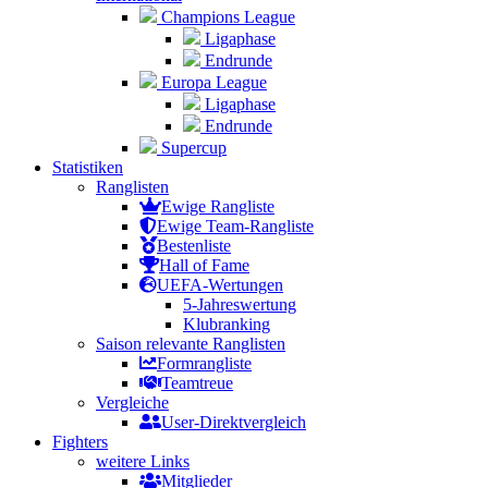
Champions League
Ligaphase
Endrunde
Europa League
Ligaphase
Endrunde
Supercup
Statistiken
Ranglisten
Ewige Rangliste
Ewige Team-Rangliste
Bestenliste
Hall of Fame
UEFA-Wertungen
5-Jahreswertung
Klubranking
Saison relevante Ranglisten
Formrangliste
Teamtreue
Vergleiche
User-Direktvergleich
Fighters
weitere Links
Mitglieder