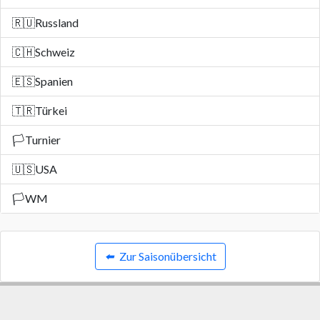
🇷🇺
Russland
🇨🇭
Schweiz
🇪🇸
Spanien
🇹🇷
Türkei
🏳️
Turnier
🇺🇸
USA
🏳️
WM
⬅️
Zur Saisonübersicht