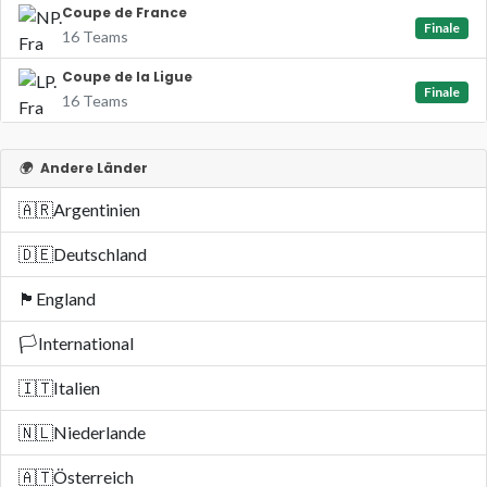
Coupe de France
Finale
16 Teams
Coupe de la Ligue
Finale
16 Teams
🌍
Andere Länder
🇦🇷
Argentinien
🇩🇪
Deutschland
🏴󠁧󠁢󠁥󠁮󠁧󠁿
England
🏳️
International
🇮🇹
Italien
🇳🇱
Niederlande
🇦🇹
Österreich